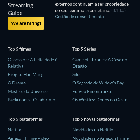
externos continuam a ser propriedade
Streaming
do seu legítimo proprietário.
(3.13.0)
Guide
Gestão de consentimento
We are hiring!
Top 5 filmes
Top 5 Séries
Obsession: A Felicidade é
Game of Thrones: A Casa do
Relativa
Dragão
Projeto Hail Mary
Silo
O Drama
O Segredo de Widow's Bay
Mestres do Universo
Eu Vou Encontrar-te
Backrooms - O Labirinto
Os Westies: Donos do Oeste
Top 5 plataformas
Top 5 novas plataformas
Netflix
Novidades no Netflix
Amazon Prime Video
Novidades no Amazon Prime