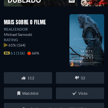
MAIS SOBRE O FILME
REALIZADOR
Michael Sarnoski
RATING
61%
(164)
6.1 (11k)
66%
112
52
Watchlist
Visto