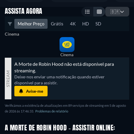
ASSISTA AGORA
🇧🇷
Melhor Preço
Grátis
4K
HD
SD
Cinema
Cinema
A Morte de Robin Hood não está disponível para 
streaming.
STREAM
Deixe-nos enviar uma notificação quando estiver 
disponível para assistir.
Avise-me
Verificámos a existência de atualizações em 89 serviços de streaming em 5 de agosto
de 2026 às 17:46:33.
Problemas de relatório
A MORTE DE ROBIN HOOD - ASSISTIR ONLINE: