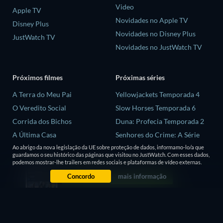
Video
Apple TV
Novidades no Apple TV
Disney Plus
Novidades no Disney Plus
JustWatch TV
Novidades no JustWatch TV
Próximos filmes
Próximas séries
A Terra do Meu Pai
Yellowjackets Temporada 4
O Veredito Social
Slow Horses Temporada 6
Corrida dos Bichos
Duna: Profecia Temporada 2
A Última Casa
Senhores do Crime: A Série
Temporada 2
Ao abrigo da nova legislação da UE sobre proteção de dados, informamo-lo/a que
Animais
guardamos o seu histórico das páginas que visitou no JustWatch. Com esses dados,
Love is Blind: Reino Unido
podemos mostrar-lhe trailers em redes sociais e plataformas de vídeo externas.
Temporada 3
Concordo
mais informação