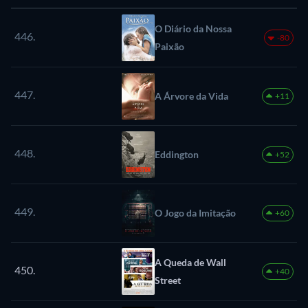
O Diário da Nossa
446.
-80
Paixão
447.
A Árvore da Vida
+11
448.
Eddington
+52
449.
O Jogo da Imitação
+60
A Queda de Wall
450.
+40
Street