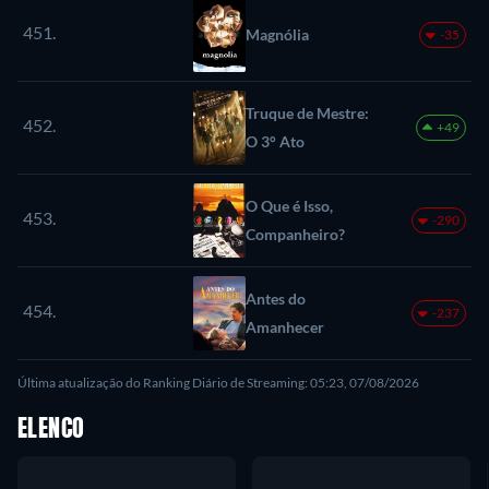
451.
Magnólia
-35
Truque de Mestre:
452.
+49
O 3° Ato
O Que é Isso,
453.
-290
Companheiro?
Antes do
454.
-237
Amanhecer
Última atualização do Ranking Diário de Streaming: 05:23, 07/08/2026
ELENCO