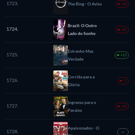
1723.
The Ring - O Aviso
-50
Brazil: O Outro
1724.
-41
Lado do Sonho
Estranho Mas
1725.
+17
Verdade
Corrida para a
1726.
-7
Glória
Ingresso para o
1727.
-50
Paraíso
Apaixonados - O
1728.
—