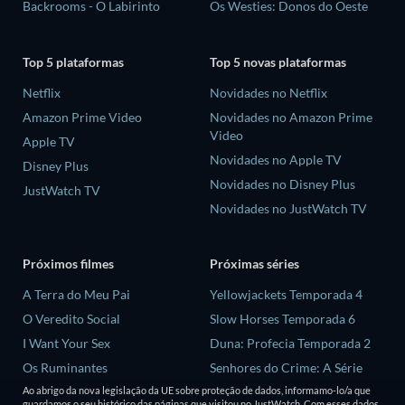
Backrooms - O Labirinto
Os Westies: Donos do Oeste
Top 5 plataformas
Top 5 novas plataformas
Netflix
Novidades no Netflix
Amazon Prime Video
Novidades no Amazon Prime
Video
Apple TV
Novidades no Apple TV
Disney Plus
Novidades no Disney Plus
JustWatch TV
Novidades no JustWatch TV
Próximos filmes
Próximas séries
A Terra do Meu Pai
Yellowjackets Temporada 4
O Veredito Social
Slow Horses Temporada 6
I Want Your Sex
Duna: Profecia Temporada 2
Os Ruminantes
Senhores do Crime: A Série
Temporada 2
Ao abrigo da nova legislação da UE sobre proteção de dados, informamo-lo/a que
A Margem do Rio
guardamos o seu histórico das páginas que visitou no JustWatch. Com esses dados,