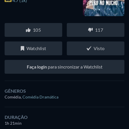
4.7 (1k)
105
117
Watchlist
Visto
Faça login
para sincronizar a Watchlist
GÊNEROS
Comédia
,
Comédia Dramática
DURAÇÃO
1h 21min