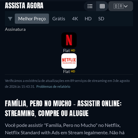
ASSISTA AGORA
🇧🇷
Melhor Preço
Grátis
4K
HD
SD
Assinatura
Flat
HD
Flat
HD
Verificámos a existência de atualizações em 89 serviços de streaming em 3 de agosto
de 2026 às 15:43:31.
Problemas de relatório
FAMÍLIA, PERO NO MUCHO - ASSISTIR ONLINE:
STREAMING, COMPRE OU ALUGUE
Você pode assistir "Família, Pero no Mucho" no Netflix,
Netflix Standard with Ads em Stream legalmente.
Não há