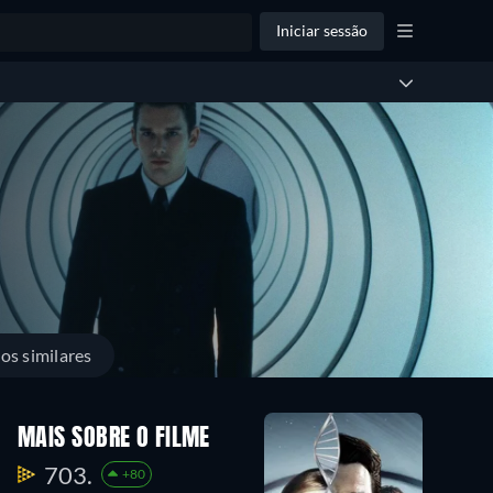
Iniciar sessão
los similares
MAIS SOBRE O FILME
703.
+80