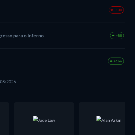
-130
gresso para o Inferno
+88
+166
7/08/2026