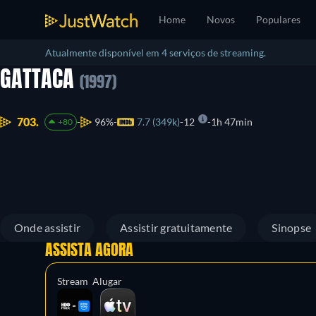
Home
Novos
Populares
Atualmente disponível em 4 serviços de streaming.
GATTACA
(1997)
703.
96%
7.7 (349k)
12
1h 47min
+80
Onde assistir
Assistir gratuitamente
Sinopse
ASSISTA AGORA
Stream
Alugar