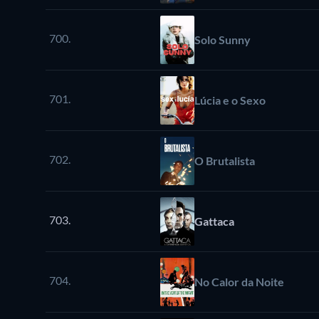
700.
Solo Sunny
701.
Lúcia e o Sexo
702.
O Brutalista
703.
Gattaca
704.
No Calor da Noite