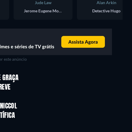
Jude Law
Alan Arkin
Jerome Eugene Morrow
Detective Hugo
r este anúncio
E GRAÇA
REVE
NICCOL
TÍFICA