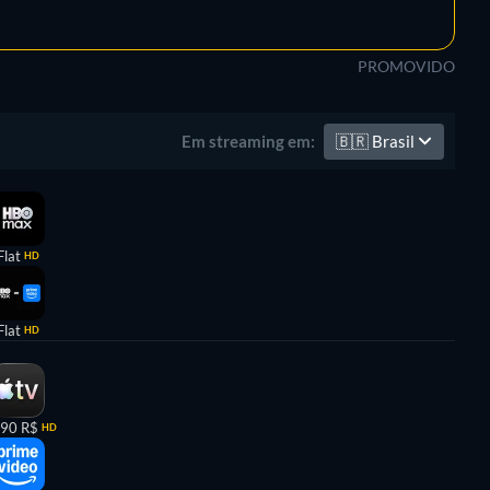
PROMOVIDO
🇧🇷
Brasil
Em streaming em:
Flat
HD
Flat
HD
,90 R$
HD