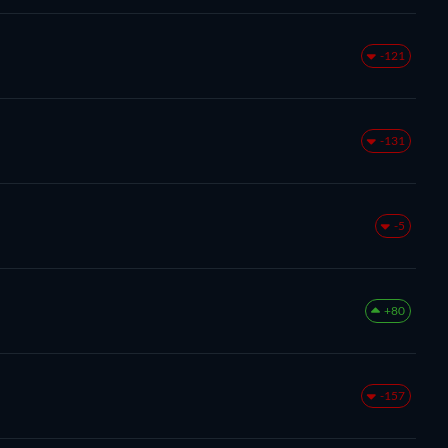
-121
-131
-5
+80
-157