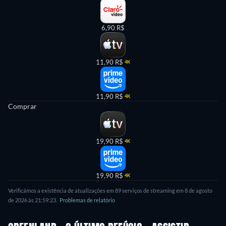
6,90 R$
11,90 R$
4K
11,90 R$
4K
Comprar
19,90 R$
4K
19,90 R$
4K
Verificámos a existência de atualizações em 89 serviços de streaming em 8 de agosto
de 2026 às 21:59:23.
Problemas de relatório