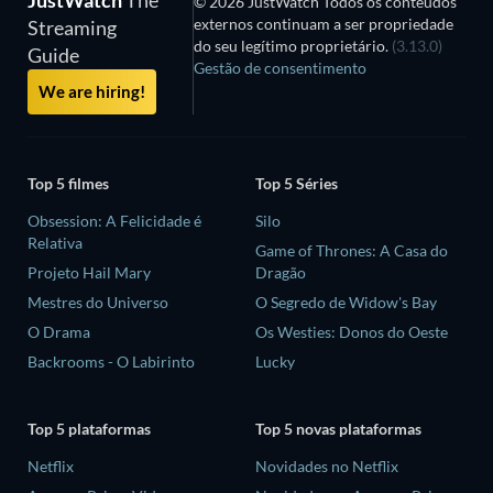
JustWatch
The
© 2026 JustWatch Todos os conteúdos
externos continuam a ser propriedade
Streaming
do seu legítimo proprietário.
(3.13.0)
Guide
Gestão de consentimento
We are hiring!
Top 5 filmes
Top 5 Séries
Obsession: A Felicidade é
Silo
Relativa
Game of Thrones: A Casa do
Projeto Hail Mary
Dragão
Mestres do Universo
O Segredo de Widow's Bay
O Drama
Os Westies: Donos do Oeste
Backrooms - O Labirinto
Lucky
Top 5 plataformas
Top 5 novas plataformas
Netflix
Novidades no Netflix