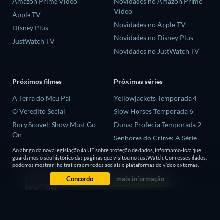
Amazon Prime Video
Novidades no Amazon Prime
Video
Apple TV
Novidades no Apple TV
Disney Plus
Novidades no Disney Plus
JustWatch TV
Novidades no JustWatch TV
Próximos filmes
Próximas séries
A Terra do Meu Pai
Yellowjackets Temporada 4
O Veredito Social
Slow Horses Temporada 6
Rory Scovel: Show Must Go
Duna: Profecia Temporada 2
On
Senhores do Crime: A Série
Nando Entre Dois Mundos:
Temporada 2
Ao abrigo da nova legislação da UE sobre proteção de dados, informamo-lo/a que
Um Filme Sintonia
guardamos o seu histórico das páginas que visitou no JustWatch. Com esses dados,
Love is Blind: Reino Unido
podemos mostrar-lhe trailers em redes sociais e plataformas de vídeo externas.
Pele de Rinoceronte
Temporada 3
Concordo
mais informação