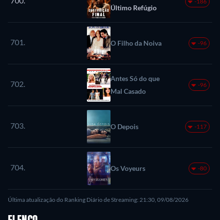
700.
-186
Último Refúgio
701.
O Filho da Noiva
-96
Antes Só do que
702.
-96
Mal Casado
703.
O Depois
-117
704.
Os Voyeurs
-80
Última atualização do Ranking Diário de Streaming: 21:30, 09/08/2026