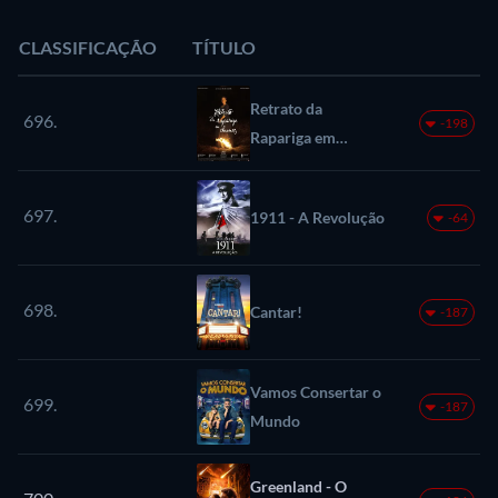
CLASSIFICAÇÃO
TÍTULO
Retrato da
696.
-198
Rapariga em
Chamas
697.
1911 - A Revolução
-64
698.
Cantar!
-187
Vamos Consertar o
699.
-187
Mundo
Greenland - O