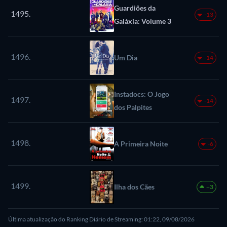
Guardiões da
1495.
-13
Galáxia: Volume 3
1496.
Um Dia
-14
Instadocs: O Jogo
1497.
-14
dos Palpites
1498.
A Primeira Noite
-6
1499.
Ilha dos Cães
+3
Última atualização do Ranking Diário de Streaming: 01:22, 09/08/2026