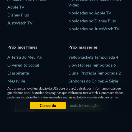
Video
Apple TV
Novidades no Apple TV
Disney Plus
Novidades no Disney Plus
JustWatch TV
Novidades no JustWatch TV
Próximos filmes
Próximas séries
A Terra do Meu Pai
Yellowjackets Temporada 4
O Veredito Social
Slow Horses Temporada 6
El aspirante
Duna: Profecia Temporada 2
Megaville
Senhores do Crime: A Série
Temporada 2
As Aventuras de Errol Flynn
Ao abrigo da nova legislação da UE sobre proteção de dados, informamo-lo/a que
guardamos o seu histórico das páginas que visitou no JustWatch. Com esses dados,
Love is Blind: Reino Unido
podemos mostrar-lhe trailers em redes sociais e plataformas de vídeo externas.
Temporada 3
Concordo
mais informação