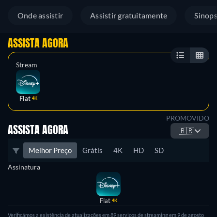
Onde assistir
Assistir gratuitamente
Sinop
ASSISTA AGORA
Stream
Flat
4K
PROMOVIDO
ASSISTA AGORA
🇧🇷
Melhor Preço
Grátis
4K
HD
SD
Assinatura
Flat
4K
Verificámos a existência de atualizações em 89 serviços de streaming em 9 de agosto