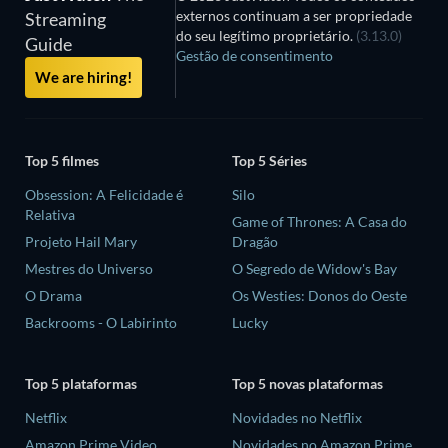
externos continuam a ser propriedade
Streaming
do seu legítimo proprietário.
(3.13.0)
Guide
Gestão de consentimento
We are hiring!
Top 5 filmes
Top 5 Séries
Obsession: A Felicidade é
Silo
Relativa
Game of Thrones: A Casa do
Projeto Hail Mary
Dragão
Mestres do Universo
O Segredo de Widow's Bay
O Drama
Os Westies: Donos do Oeste
Backrooms - O Labirinto
Lucky
Top 5 plataformas
Top 5 novas plataformas
Netflix
Novidades no Netflix
Amazon Prime Video
Novidades no Amazon Prime