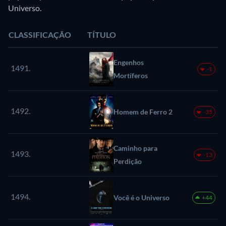
Universo.
CLASSIFICAÇÃO
TÍTULO
Engenhos
1491.
-1
Mortíferos
1492.
Homem de Ferro 2
-35
Caminho para
1493.
-13
Perdição
1494.
Você é o Universo
+44