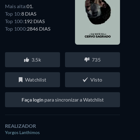
Mais alta:
01.
Top 10:
8 DIAS
Top 100:
192 DIAS
Top 1000:
2846 DIAS
3.5k
735
Watchlist
Visto
Faça login
para sincronizar a Watchlist
REALIZADOR
Yorgos Lanthimos