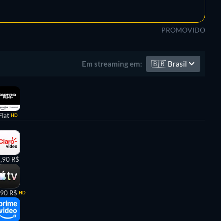
PROMOVIDO
🇧🇷
Brasil
Em streaming em:
Flat
HD
,90 R$
,90 R$
HD