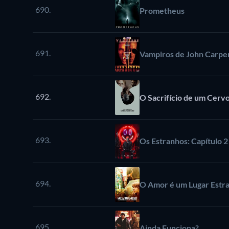
690.
Prometheus
691.
Vampiros de John Carpe
692.
O Sacrifício de um Cerv
693.
Os Estranhos: Capítulo 2
694.
O Amor é um Lugar Estr
695.
Ainda Funciona?