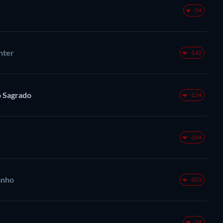
-54
nter
-142
o Sagrado
-124
-264
anho
-203
-34