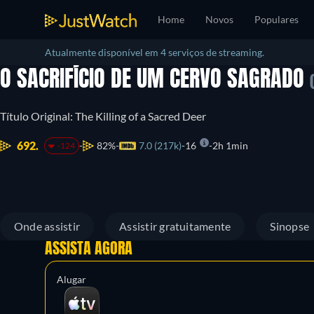
Home
Novos
Populares
Atualmente disponível em 4 serviços de streaming.
O SACRIFÍCIO DE UM CERVO SAGRADO
Título Original: The Killing of a Sacred Deer
692.
82%
7.0 (217k)
16
2h 1min
-124
Onde assistir
Assistir gratuitamente
Sinopse
ASSISTA AGORA
Alugar