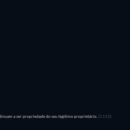
Série
inuam a ser propriedade do seu legítimo proprietário.
(3.13.0)