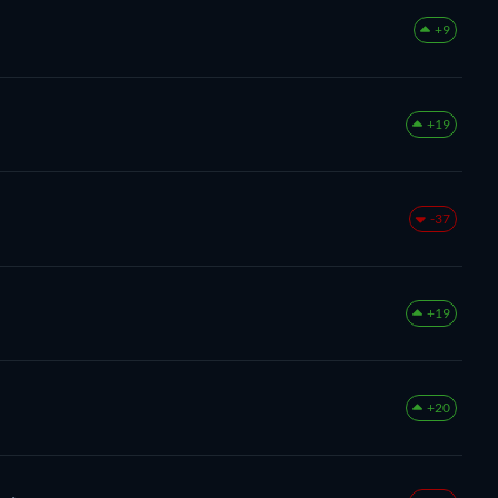
+9
+19
-37
+19
+20