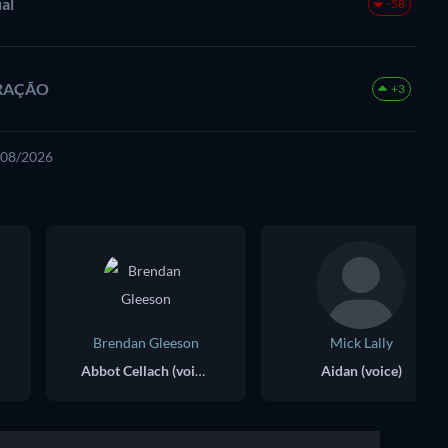
al
-58
ORAÇÃO
+3
8/08/2026
Brendan Gleeson
Mick Lally
Abbot Cellach (voice)
Aidan (voice)