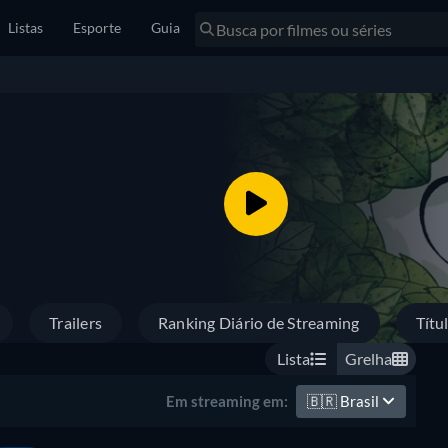
Listas
Esporte
Guia
Trailers
Ranking Diário de Streaming
Títu
Lista
Grelha
🇧🇷
Brasil
Em streaming em: