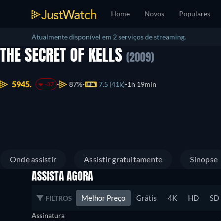
Home
Novos
Populares
Atualmente disponível em 2 serviços de streaming.
THE SECRET OF KELLS
(2009)
5945.
87%
7.5 (41k)
1h 19min
-37
Onde assistir
Assistir gratuitamente
Sinopse
ASSISTA AGORA
Melhor Preço
Grátis
4K
HD
SD
FILTROS
Assinatura