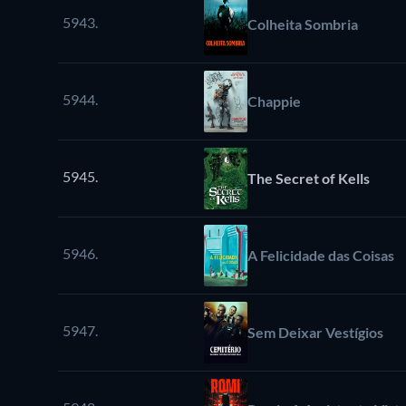
5943.
Colheita Sombria
5944.
Chappie
5945.
The Secret of Kells
5946.
A Felicidade das Coisas
5947.
Sem Deixar Vestígios