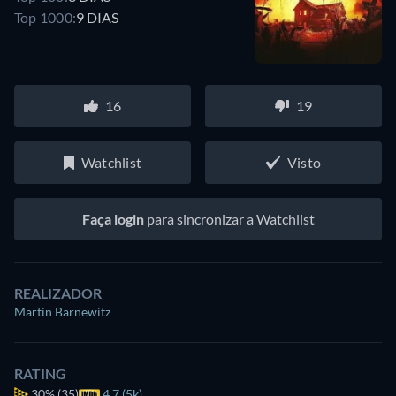
Top 1000:
9 DIAS
16
19
Watchlist
Visto
Faça login
para sincronizar a Watchlist
REALIZADOR
Martin Barnewitz
RATING
30%
(35)
4.7 (5k)