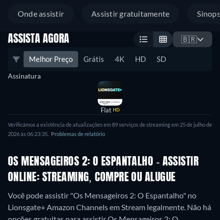
Onde assistir
Assistir gratuitamente
Sinop
ASSISTA AGORA
🇧🇷
Melhor Preço
Grátis
4K
HD
SD
Assinatura
Flat
HD
Verificámos a existência de atualizações em 89 serviços de streaming em 25 de julho de
2026 às 06:23:35.
Problemas de relatório
OS MENSAGEIROS 2: O ESPANTALHO - ASSISTIR
ONLINE: STREAMING, COMPRE OU ALUGUE
Você pode assistir "Os Mensageiros 2: O Espantalho" no
Lionsgate+ Amazon Channels em Stream legalmente.
Não há
opções gratuitas para assistir Os Mensageiros 2: O