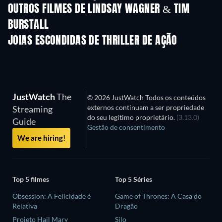
OUTROS FILMES DE LINDSAY WAGNER & TIM
BURSTALL
JOIAS ESCONDIDAS DE THRILLER DE AÇÃO
S
JustWatch
The
© 2026 JustWatch Todos os conteúdos
externos continuam a ser propriedade
Streaming
do seu legítimo proprietário.
(3.13.0)
Guide
Gestão de consentimento
We are hiring!
Top 5 filmes
Top 5 Séries
Obsession: A Felicidade é
Game of Thrones: A Casa do
Relativa
Dragão
Projeto Hail Mary
Silo