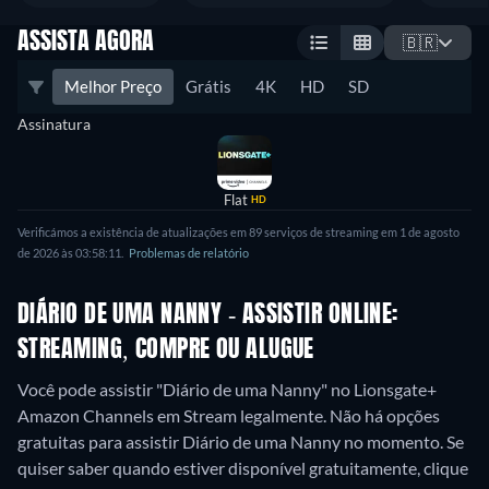
ASSISTA AGORA
🇧🇷
Melhor Preço
Grátis
4K
HD
SD
Assinatura
Flat
HD
Verificámos a existência de atualizações em 89 serviços de streaming em 1 de agosto
de 2026 às 03:58:11.
Problemas de relatório
DIÁRIO DE UMA NANNY - ASSISTIR ONLINE:
STREAMING, COMPRE OU ALUGUE
Você pode assistir "Diário de uma Nanny" no Lionsgate+
Amazon Channels em Stream legalmente.
Não há opções
gratuitas para assistir Diário de uma Nanny no momento. Se
quiser saber quando estiver disponível gratuitamente, clique