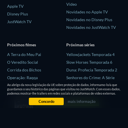
Video
Apple TV
Novidades no Apple TV
Disney Plus
Novidades no Disney Plus
JustWatch TV
Novidades no JustWatch TV
Próximos filmes
Próximas séries
A Terra do Meu Pai
Yellowjackets Temporada 4
O Veredito Social
Slow Horses Temporada 6
Corrida dos Bichos
Duna: Profecia Temporada 2
Operação: Raqqa
Senhores do Crime: A Série
Temporada 2
Ao abrigo da nova legislação da UE sobre proteção de dados, informamo-lo/a que
Diva Futura
guardamos o seu histórico das páginas que visitou no JustWatch. Com esses dados,
Love is Blind: Reino Unido
podemos mostrar-lhe trailers em redes sociais e plataformas de vídeo externas.
Temporada 3
Concordo
mais informação