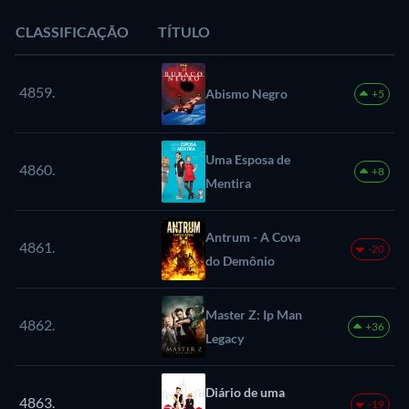
CLASSIFICAÇÃO
TÍTULO
4859.
Abismo Negro
+5
Uma Esposa de
4860.
+8
Mentira
Antrum - A Cova
4861.
-20
do Demônio
Master Z: Ip Man
4862.
+36
Legacy
Diário de uma
4863.
-19