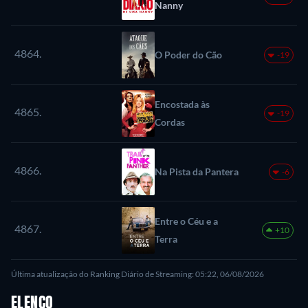
Nanny
4864.
O Poder do Cão
-19
Encostada às
4865.
-19
Cordas
4866.
Na Pista da Pantera
-6
Entre o Céu e a
4867.
+10
Terra
Última atualização do Ranking Diário de Streaming: 05:22, 06/08/2026
ELENCO