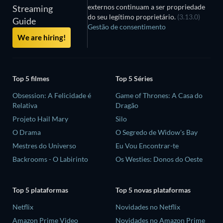
externos continuam a ser propriedade
Streaming
do seu legítimo proprietário.
(3.13.0)
Guide
Gestão de consentimento
We are hiring!
Top 5 filmes
Top 5 Séries
Obsession: A Felicidade é
Game of Thrones: A Casa do
Relativa
Dragão
Projeto Hail Mary
Silo
O Drama
O Segredo de Widow's Bay
Mestres do Universo
Eu Vou Encontrar-te
Backrooms - O Labirinto
Os Westies: Donos do Oeste
Top 5 plataformas
Top 5 novas plataformas
Netflix
Novidades no Netflix
Amazon Prime Video
Novidades no Amazon Prime