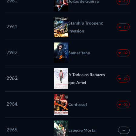
2960.
Jogos de Guerra
-13
Starship Troopers:
2961.
-13
Invasion
2962.
Samaritano
-32
A Todos os Rapazes
2963.
-21
que Amei
2964.
Confesso!
-31
2965.
Espécie Mortal
—