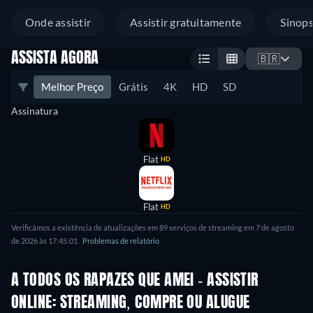
Onde assistir
Assistir gratuitamente
Sinop
ASSISTA AGORA
🇧🇷
Melhor Preço
Grátis
4K
HD
SD
Assinatura
Flat
HD
Flat
HD
Verificámos a existência de atualizações em 89 serviços de streaming em 7 de agosto
de 2026 às 17:45:01.
Problemas de relatório
A TODOS OS RAPAZES QUE AMEI - ASSISTIR
ONLINE: STREAMING, COMPRE OU ALUGUE