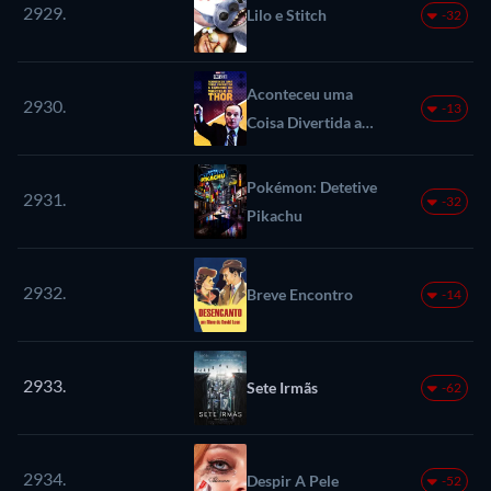
2929.
Lilo e Stitch
-32
Aconteceu uma
2930.
-13
Coisa Divertida a
Caminho do
Martelo de Thor
Pokémon: Detetive
2931.
-32
Pikachu
2932.
Breve Encontro
-14
2933.
Sete Irmãs
-62
2934.
Despir A Pele
-52