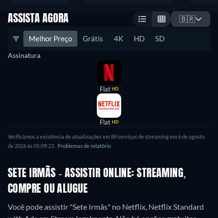
ASSISTA AGORA
🇧🇷
Melhor Preço
Grátis
4K
HD
SD
Assinatura
Flat
HD
Flat
HD
Verificámos a existência de atualizações em 89 serviços de streaming em 6 de agosto
de 2026 às 05:09:23.
Problemas de relatório
SETE IRMÃS - ASSISTIR ONLINE: STREAMING,
COMPRE OU ALUGUE
Você pode assistir "Sete Irmãs" no Netflix, Netflix Standard