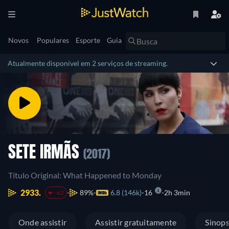
Novos
Populares
Esporte
Guia
Atualmente disponível em 2 serviços de streaming.
SETE IRMÃS
(2017)
Título Original: What Happened to Monday
2933.
89%
6.8 (146k)
16
2h 3min
-62
Onde assistir
Assistir gratuitamente
Sinop