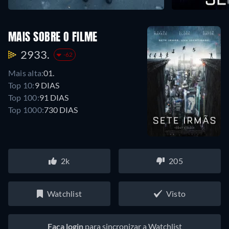
MAIS SOBRE O FILME
2933.
-62
Mais alta:
01.
Top 10:
9 DIAS
Top 100:
91 DIAS
Top 1000:
730 DIAS
2k
205
Watchlist
Visto
Faça login
para sincronizar a Watchlist