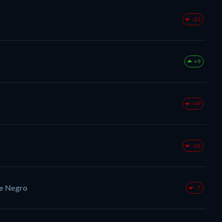
-23
+9
-49
-16
ne Negro
-7