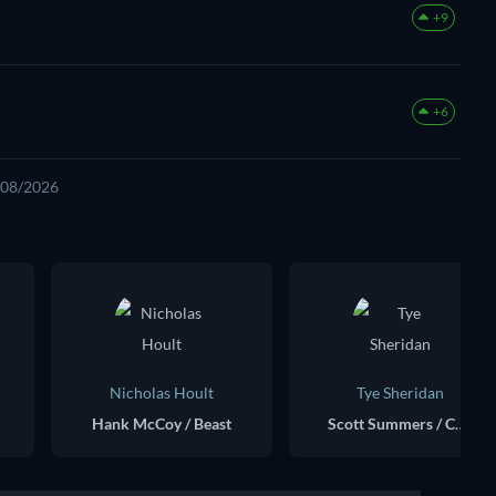
+9
+6
6/08/2026
Nicholas Hoult
Tye Sheridan
Hank McCoy / Beast
Scott Summers / Cyclops