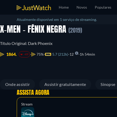
Home
Novos
Populares
Atualmente disponível em 1 serviço de streaming.
X-MEN - FÉNIX NEGRA
(2019)
Título Original: Dark Phoenix
1864.
75%
5.7 (212k)
12
1h 54min
-49
Onde assistir
Assistir gratuitamente
Sinopse
ASSISTA AGORA
Stream