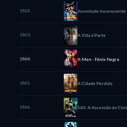
1862.
Juventude Inconsciente
1863.
A Vida à Parte
1864.
X-Men - Fénix Negra
1865.
A Cidade Perdida
1866.
SAS: A Ascensão do Cis