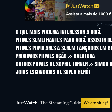
Remove
O QUE MAIS PODERIA INTERESSAR A VOCÊ
FILMES SEMELHANTES PARA VOCÊ ASSISTIR D
FILMES POPULARES A SEREM LANÇADOS EM B
PRÓXIMOS FILMES AÇÃO & AVENTURA
OUTROS FILMES DE SOPHIE TURNER & SIMON 
JOIAS ESCONDIDAS DE SUPER-HERÓI
Série
Série
JustWatch
|
The Streaming Guide
We are hiring!