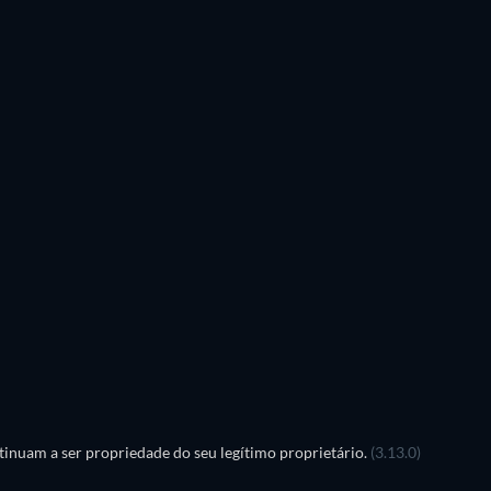
inuam a ser propriedade do seu legítimo proprietário.
(3.13.0)