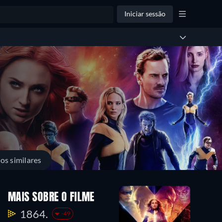
Iniciar sessão
los similares
MAIS SOBRE O FILME
1864.
-49