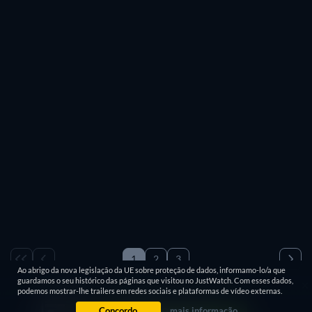
Gratuito
1
2
3
Ao abrigo da nova legislação da UE sobre proteção de dados, informamo-lo/a que
1-100 / 400
guardamos o seu histórico das páginas que visitou no JustWatch. Com esses dados,
podemos mostrar-lhe trailers em redes sociais e plataformas de vídeo externas.
Concordo
mais informação