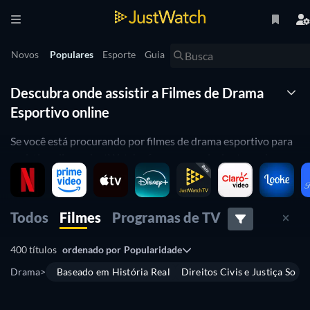
Novos
Populares
Esporte
Guia
Descubra onde assistir a Filmes de Drama
Esportivo online
Se você está procurando por filmes de drama esportivo para
assistir online, a JustWatch oferece um guia de streaming
completo mostrando onde encontrar as melhores produções
do gênero, assim como filmes mais recentes e menos
conhecidos. Navegue pela lista de
filmes disponíveis em
Todos
Filmes
Programas de TV
plataformas de streaming variadas no Brasil, como
Apple TV
,
Google Play Movies
e
Amazon Video
.
400 títulos
ordenado por
Popularidade
Navegue pela lista dos melhores filmes de drama esportivo
Drama
>
Baseado em História Real
Direitos Civis e Justiça Socia
de todos os tempos!