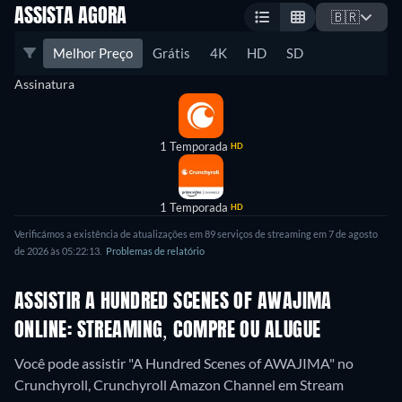
ASSISTA AGORA
🇧🇷
Melhor Preço
Grátis
4K
HD
SD
Assinatura
1 Temporada
HD
1 Temporada
HD
Verificámos a existência de atualizações em 89 serviços de streaming em 7 de agosto
de 2026 às 05:22:13.
Problemas de relatório
ASSISTIR A HUNDRED SCENES OF AWAJIMA
ONLINE: STREAMING, COMPRE OU ALUGUE
Você pode assistir "A Hundred Scenes of AWAJIMA" no
Crunchyroll, Crunchyroll Amazon Channel em Stream