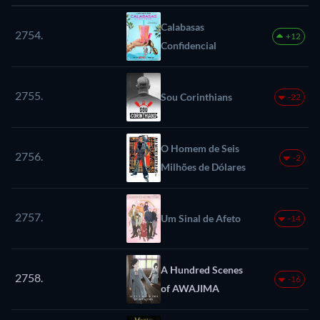
Calabasas
2754.
+12
Confidencial
2755.
Sou Corinthians
-22
O Homem de Seis
2756.
-2
Milhões de Dólares
2757.
Um Sinal de Afeto
-14
A Hundred Scenes
2758.
-16
of AWAJIMA