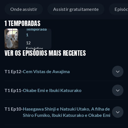
Onde assistir
Assistir gratuitamente
Episód
1 TEMPORADAS
Temporada
1
12
Episódios
VER OS EPISÓDIOS MAIS RECENTES
T1 Ep12
-
Cem Vistas de Awajima
T1 Ep11
-
Okabe Emi e Ibuki Katsurako
T1 Ep10
-
Hasegawa Shinji e Natsuki Utako, A filha de
Shiro Fumiko, Ibuki Katsurako e Okabe Emi