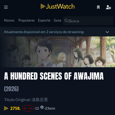
Novos
Populares
Esporte
Guia
Atualmente disponível em 2 serviços de streaming.
A HUNDRED SCENES OF AWAJIMA
(2026)
Título Original: 淡島百景
2758.
12
23min
-16