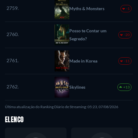
2759.
Myths & Monsters
-1
Posso te Contar um
2760.
-20
Segredo?
2761.
Made in Korea
-11
2762.
Skylines
+13
Última atualização do Ranking Diário de Streaming: 05:23, 07/08/2026
ELENCO