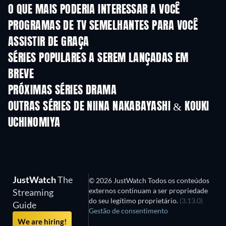
O QUE MAIS PODERIA INTERESSAR A VOCÊ
Série
Série
S
PROGRAMAS DE TV SEMELHANTES PARA VOCÊ
ASSISTIR DE GRAÇA
Série
Série
S
SÉRIES POPULARES A SEREM LANÇADAS EM
BREVE
Série
Série
S
PRÓXIMAS SÉRIES DRAMA
Temporada 4
Temporada 6
Tempora
OUTRAS SÉRIES DE NIINA NAKABAYASHI & KOUKI
UCHINOMIYA
Série
Série
S
JustWatch
The
© 2026 JustWatch Todos os conteúdos
externos continuam a ser propriedade
Streaming
do seu legítimo proprietário.
(3.13.0)
Guide
Gestão de consentimento
We are hiring!