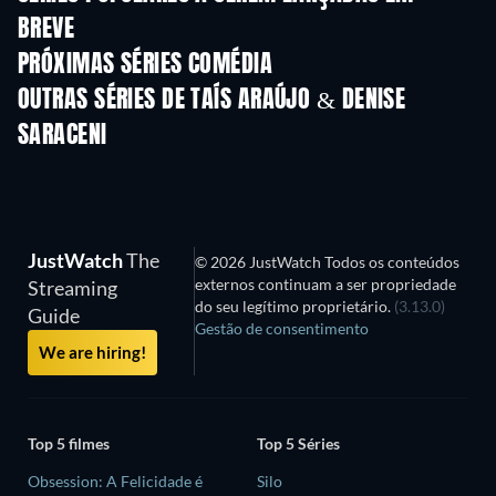
BREVE
Série
Série
S
PRÓXIMAS SÉRIES COMÉDIA
Temporada 6
Temporada 2
Tempora
OUTRAS SÉRIES DE TAÍS ARAÚJO & DENISE
SARACENI
Série
Série
S
JustWatch
The
© 2026 JustWatch Todos os conteúdos
externos continuam a ser propriedade
Streaming
do seu legítimo proprietário.
(3.13.0)
Guide
Gestão de consentimento
We are hiring!
Top 5 filmes
Top 5 Séries
Obsession: A Felicidade é
Silo