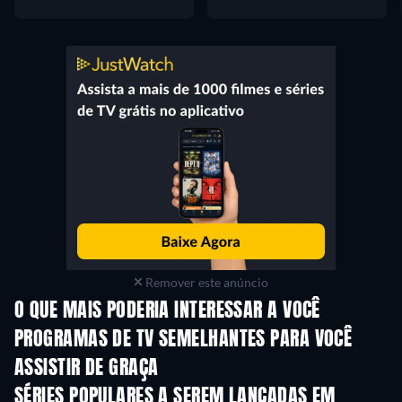
Remover este anúncio
O QUE MAIS PODERIA INTERESSAR A VOCÊ
Série
Série
S
PROGRAMAS DE TV SEMELHANTES PARA VOCÊ
ASSISTIR DE GRAÇA
Série
S
SÉRIES POPULARES A SEREM LANÇADAS EM