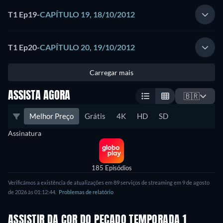
T1 Ep19
-
CAPÍTULO 19, 18/10/2012
T1 Ep20
-
CAPÍTULO 20, 19/10/2012
Carregar mais
ASSISTA AGORA
🇧🇷
Melhor Preço
Grátis
4K
HD
SD
Assinatura
185 Episódios
Verificámos a existência de atualizações em 89 serviços de streaming em 9 de agosto
de 2026 às 01:12:44.
Problemas de relatório
ASSISTIR DA COR DO PECADO TEMPORADA 1