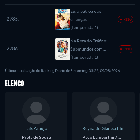
Eu, a patroa e as
2785.
crianças
-110
(Temporada 1)
Na Rota do Tráfico:
2786.
Submundos com
-110
Mariana van Zeller
(Temporada 1)
Última atualização do Ranking Diário de Streaming: 05:22, 09/08/2026
ELENCO
Taís Araújo
Reynaldo Gianecchini
Preta de Souza
Paco Lambertini / Apolo Sardinha