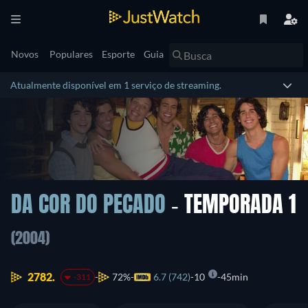
Novos
Populares
Esporte
Guia
Atualmente disponível em 1 serviço de streaming.
DA COR DO PECADO
- TEMPORADA 1
(2004)
2782.
72%
6.7 (742)
10
45min
-311