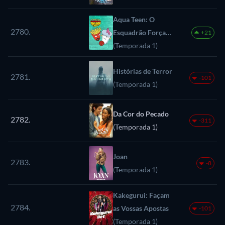
Aqua Teen: O
2780.
Esquadrão Força
+21
Total
(Temporada 1)
Histórias de Terror
2781.
-101
(Temporada 1)
Da Cor do Pecado
2782.
-311
(Temporada 1)
Joan
2783.
-8
(Temporada 1)
Kakegurui: Façam
2784.
as Vossas Apostas
-101
(Temporada 1)