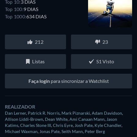
Top 10:
3 DIAS
Top 100:
9 DIAS
Top 1000:
634 DIAS
212
23
Listas
S1 Visto
Faça login
para sincronizar a Watchlist
REALIZADOR
Dan Lerner
,
Patrick R. Norris
,
Mark Piznarski
,
Adam Davidson
,
Allison Liddi-Brown
,
Dean White
,
Ami Canaan Mann
,
Jason
Katims
,
Charles Stone III
,
Chris Eyre
,
Josh Pate
,
Kyle Chandler
,
Michael Waxman
,
Jonas Pate
,
Seith Mann
,
Peter Berg