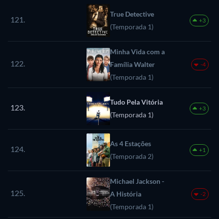
True Detective
121.
+3
(Temporada 1)
Minha Vida com a
122.
Família Walter
-4
(Temporada 1)
Tudo Pela Vitória
123.
+3
(Temporada 1)
As 4 Estações
124.
+1
(Temporada 2)
Michael Jackson -
125.
A História
-2
(Temporada 1)