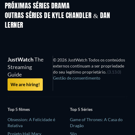
PRÓXIMAS SÉRIES DRAMA
Temporada 4
Temporada 6
Tempora
OUTRAS SÉRIES DE KYLE CHANDLER & DAN
LERNER
Série
Série
S
JustWatch
The
© 2026 JustWatch Todos os conteúdos
externos continuam a ser propriedade
Streaming
do seu legítimo proprietário.
(3.13.0)
Guide
Gestão de consentimento
We are hiring!
Top 5 filmes
Top 5 Séries
Obsession: A Felicidade é
Game of Thrones: A Casa do
Relativa
Dragão
Projeto Hail Mary
Silo