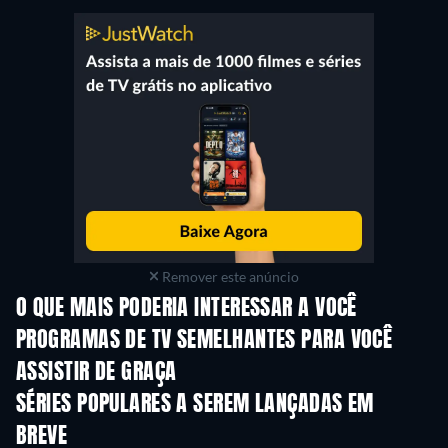
Remover este anúncio
O QUE MAIS PODERIA INTERESSAR A VOCÊ
Série
Série
S
PROGRAMAS DE TV SEMELHANTES PARA VOCÊ
ASSISTIR DE GRAÇA
Série
S
SÉRIES POPULARES A SEREM LANÇADAS EM
BREVE
Série
Série
S