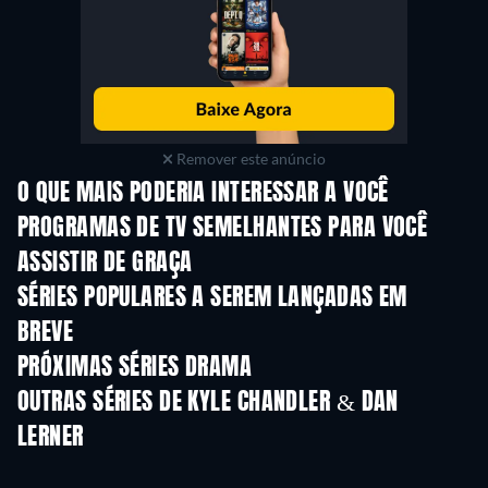
Remover este anúncio
O QUE MAIS PODERIA INTERESSAR A VOCÊ
Série
Série
S
PROGRAMAS DE TV SEMELHANTES PARA VOCÊ
ASSISTIR DE GRAÇA
Série
Série
SÉRIES POPULARES A SEREM LANÇADAS EM
BREVE
Série
Série
S
PRÓXIMAS SÉRIES DRAMA
Temporada 4
Temporada 6
Tempora
OUTRAS SÉRIES DE KYLE CHANDLER & DAN
LERNER
Série
Série
S