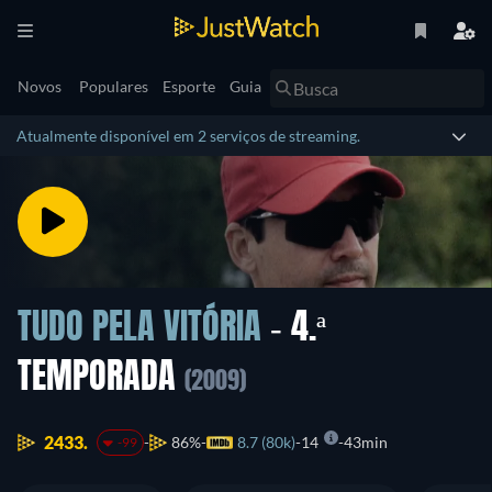
Novos
Populares
Esporte
Guia
Atualmente disponível em 2 serviços de streaming.
TUDO PELA VITÓRIA
- 4.ª
TEMPORADA
(2009)
2433.
86%
8.7 (80k)
14
43min
-99