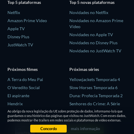
Top 5 plataformas
Top 5 novas plataformas
Netflix
Novidades no Netflix
Amazon Prime Video
Novidades no Amazon Prime
Video
Apple TV
Novidades no Apple TV
Disney Plus
Novidades no Disney Plus
JustWatch TV
Novidades no JustWatch TV
Próximos filmes
Próximas séries
A Terra do Meu Pai
Yellowjackets Temporada 4
O Veredito Social
Slow Horses Temporada 6
El aspirante
Duna: Profecia Temporada 2
Hendrix
Senhores do Crime: A Série
Temporada 2
Megaville
Ao abrigo da nova legislação da UE sobre proteção de dados, informamo-lo/a que
guardamos o seu histórico das páginas que visitou no JustWatch. Com esses dados,
Love is Blind: Reino Unido
podemos mostrar-lhe trailers em redes sociais e plataformas de vídeo externas.
Temporada 3
Concordo
mais informação