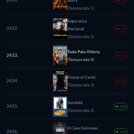
Story
-56
(Temporada 1)
Segurança
2432.
Nacional
-60
(Temporada 1)
Tudo Pela Vitória
2433.
-99
(Temporada 4)
House of Cards
2434.
-26
(Temporada 3)
Seinfeld
2435.
+21
(Temporada 3)
A Casa Guinness
2436.
+11