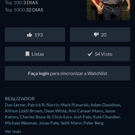
Top 100:
3 DIAS
Top 1000:
32 DIAS
193
20
Listas
S4 Visto
Faça login
para sincronizar a Watchlist
REALIZADOR
Dan Lerner
,
Patrick R. Norris
,
Mark Piznarski
,
Adam Davidson
,
Allison Liddi-Brown
,
Dean White
,
Ami Canaan Mann
,
Jason
Katims
,
Charles Stone III
,
Chris Eyre
,
Josh Pate
,
Kyle Chandler
,
Michael Waxman
,
Jonas Pate
,
Seith Mann
,
Peter Berg
Ver mais