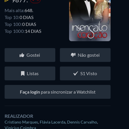
Mais alta:
648.
Top 10:
0 DIAS
Top 100:
0 DIAS
Top 1000:
14 DIAS
Gostei
Não gostei
Listas
S1 Visto
Faça login
para sincronizar a Watchlist
REALIZADOR
Cristiano Marques
,
Flávia Lacerda
,
Dennis Carvalho
,
Vinicius Coimbra