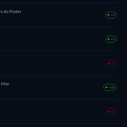
es do Poder
+9
+1
-8
o Mar
+10
-5