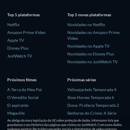
Top 5 plataformas
Top 5 novas plataformas
Netflix
Novidades no Netflix
Amazon Prime Video
Novidades no Amazon Prime
Video
Apple TV
Novidades no Apple TV
Disney Plus
Novidades no Disney Plus
JustWatch TV
Novidades no JustWatch TV
Próximos filmes
Próximas séries
A Terra do Meu Pai
Yellowjackets Temporada 4
O Veredito Social
Slow Horses Temporada 6
El aspirante
Duna: Profecia Temporada 2
Megaville
Senhores do Crime: A Série
Temporada 2
Hendrix
Ao abrigo da nova legislação da UE sobre proteção de dados, informamo-lo/a que
guardamos o seu histórico das páginas que visitou no JustWatch. Com esses dados,
Love is Blind: Reino Unido
podemos mostrar-lhe trailers em redes sociais e plataformas de vídeo externas.