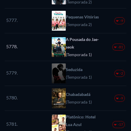
(Temporada 2)
Pequenas Vitórias
5777.
-9
(Temporada 2)
A Pousada do Jae-
5778.
seok
-81
(Temporada 1)
Seduzida
5779.
-2
(Temporada 1)
Chabadabadá
5780.
-9
(Temporada 1)
Platônico: Hotel
5781.
Lua Azul
-17