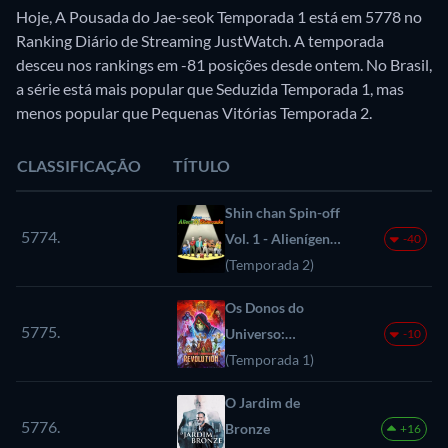
Hoje, A Pousada do Jae-seok Temporada 1 está em 5778 no
Ranking Diário de Streaming JustWatch. A temporada
desceu nos rankings em -81 posições desde ontem. No Brasil,
a série está mais popular que Seduzida Temporada 1, mas
menos popular que Pequenas Vitórias Temporada 2.
CLASSIFICAÇÃO
TÍTULO
Shin chan Spin-off
5774.
Vol. 1 - Alienígenas
-40
x Shinnosuke
(Temporada 2)
Os Donos do
5775.
Universo:
-10
Revolução
(Temporada 1)
O Jardim de
5776.
Bronze
+16