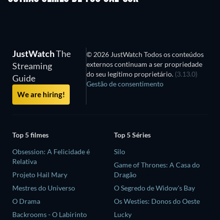
JustWatch
The
© 2026 JustWatch Todos os conteúdos
externos continuam a ser propriedade
Streaming
do seu legítimo proprietário.
(3.13.0)
Guide
Gestão de consentimento
We are hiring!
Top 5 filmes
Top 5 Séries
Obsession: A Felicidade é
Silo
Relativa
Game of Thrones: A Casa do
Projeto Hail Mary
Dragão
Mestres do Universo
O Segredo de Widow's Bay
O Drama
Os Westies: Donos do Oeste
Backrooms - O Labirinto
Lucky