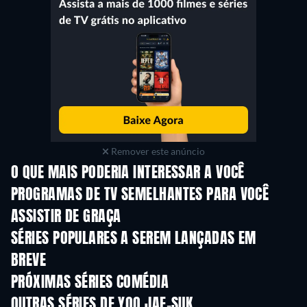
Remover este anúncio
O QUE MAIS PODERIA INTERESSAR A VOCÊ
Série
Série
S
PROGRAMAS DE TV SEMELHANTES PARA VOCÊ
ASSISTIR DE GRAÇA
Série
Série
SÉRIES POPULARES A SEREM LANÇADAS EM
BREVE
Série
Série
S
PRÓXIMAS SÉRIES COMÉDIA
Temporada 6
Temporada 2
Tempora
OUTRAS SÉRIES DE YOO JAE-SUK
Série
Série
S