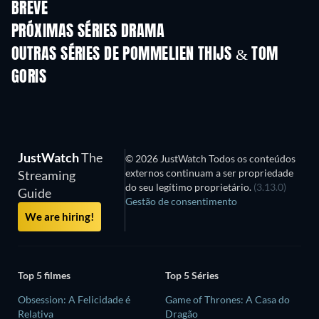
BREVE
Série
Série
S
PRÓXIMAS SÉRIES DRAMA
Temporada 4
Temporada 6
Tempora
OUTRAS SÉRIES DE POMMELIEN THIJS & TOM
GORIS
Série
Série
S
JustWatch
The
© 2026 JustWatch Todos os conteúdos
externos continuam a ser propriedade
Streaming
do seu legítimo proprietário.
(3.13.0)
Guide
Gestão de consentimento
We are hiring!
Top 5 filmes
Top 5 Séries
Obsession: A Felicidade é
Game of Thrones: A Casa do
Relativa
Dragão