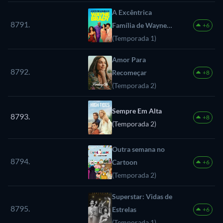
A Excêntrica
8791.
Família de Wayne
+6
Brady
(Temporada 1)
Amor Para
8792.
Recomeçar
+8
(Temporada 2)
Sempre Em Alta
8793.
+8
(Temporada 2)
Outra semana no
8794.
Cartoon
+6
(Temporada 2)
Superstar: Vidas de
8795.
Estrelas
+6
(Temporada 1)