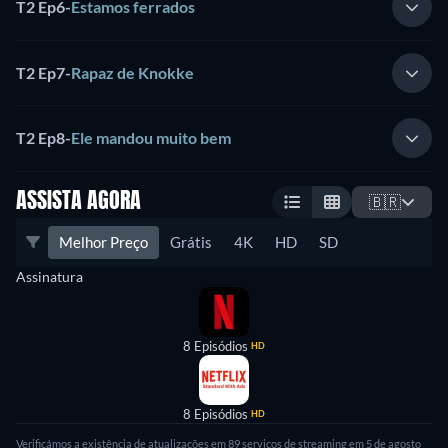
T2 Ep6
-
Estamos ferrados
T2 Ep7
-
Rapaz de Knokke
T2 Ep8
-
Ele mandou muito bem
ASSISTA AGORA
🇧🇷
Melhor Preço
Grátis
4K
HD
SD
Assinatura
8 Episódios
HD
8 Episódios
HD
Verificámos a existência de atualizações em 89 serviços de streaming em 5 de agosto