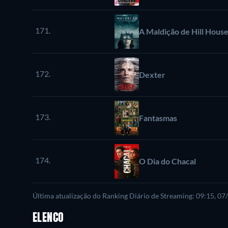
171.
A Maldição de Hill Hous
172.
Dexter
173.
Fantasmas
174.
O Dia do Chacal
Última atualização do Ranking Diário de Streaming: 09:15, 0
ELENCO