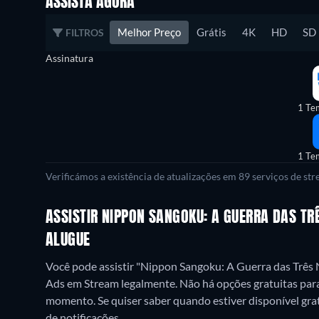
ASSISTA AGORA
Melhor Preço
Grátis
4K
HD
SD
FILTROS
Assinatura
1 Te
1 Te
Verificámos a existência de atualizações em 89 serviços de st
ASSISTIR NIPPON SANGOKU: A GUERRA DAS TR
ALUGUE
Você pode assistir "Nippon Sangoku: A Guerra das Trê
Ads em Stream legalmente.
Não há opções gratuitas par
momento. Se quiser saber quando estiver disponível gratu
de notificações.