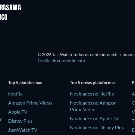
TERASAWA
Série
Série
ICO
Série
Série
© 2026 JustWatch Todos os conteúdos externos cont
Gestão de consentimento
Top 5 plataformas
Top 5 novas plataformas
P
Netflix
Novidades no Netflix
A
Amazon Prime Video
Novidades no Amazon
O
Prime Video
Apple TV
V
y
Novidades no Apple TV
Disney Plus
T
Novidades no Disney Plus
JustWatch TV
E