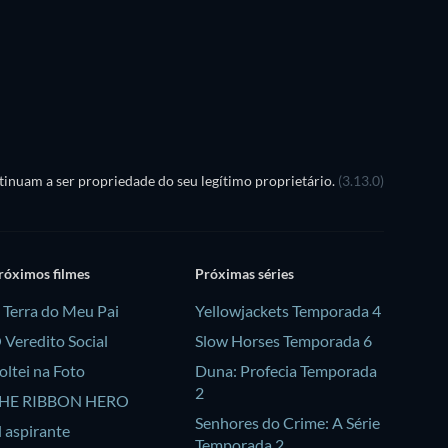
Bass ex Machina - Temporada
1
Série
Série
Série
inuam a ser propriedade do seu legítimo proprietário.
(3.13.0)
róximos filmes
Próximas séries
 Terra do Meu Pai
Yellowjackets Temporada 4
 Veredito Social
Slow Horses Temporada 6
oltei na Foto
Duna: Profecia Temporada
2
HE RIBBON HERO
Senhores do Crime: A Série
l aspirante
Temporada 2