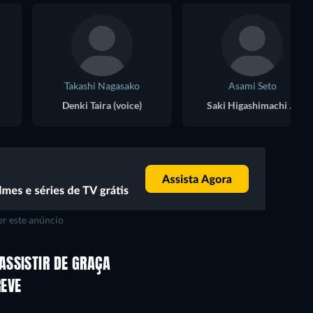
Takashi Nagasako
Asami Seto
Denki Taira (voice)
Saki Higashimachi (voice)
r este anúncio
Série
Série
ASSISTIR DE GRAÇA
Série
Série
REVE
Série
Série
Temporada 2
Temporada 21