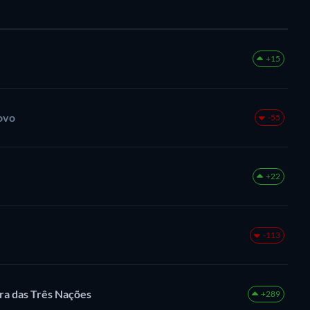
+15
ovo
-55
+22
-113
ra das Três Nações
+289