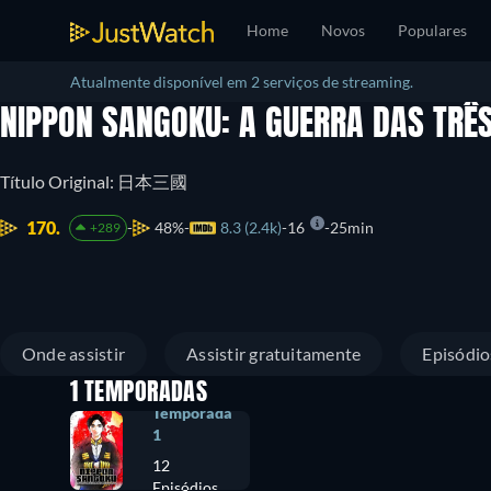
Home
Novos
Populares
Atualmente disponível em 2 serviços de streaming.
NIPPON SANGOKU: A GUERRA DAS TRÊ
Título Original: 日本三國
170.
48%
8.3 (2.4k)
16
25min
+289
Onde assistir
Assistir gratuitamente
Episódio
1 TEMPORADAS
Temporada
1
12
Episódios