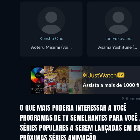
Kensho Ono
Jun Fukuyama
Aoteru Misumi (voice)
Asama Yoshitune (voice)
Remove
O QUE MAIS PODERIA INTERESSAR A VOCÊ
Série
Série
PROGRAMAS DE TV SEMELHANTES PARA VOCÊ 
Série
Série
SÉRIES POPULARES A SEREM LANÇADAS EM B
Série
Série
PRÓXIMAS SÉRIES ANIMAÇÃO
Temporada 2
Temporada 2