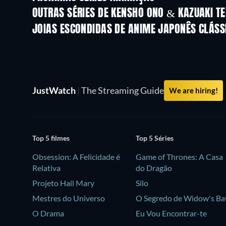
OUTRAS SÉRIES DE KENSHO ONO & KAZUAKI 
Série
Série
JOIAS ESCONDIDAS DE ANIME JAPONÊS CLÁSS
Série
JustWatch
|
The Streaming Guide
We are hiring!
Top 5 filmes
Top 5 Séries
Obsession: A Felicidade é
Game of Thrones: A Casa
Relativa
do Dragão
Projeto Hail Mary
Silo
Mestres do Universo
O Segredo de Widow's Ba
O Drama
Eu Vou Encontrar-te