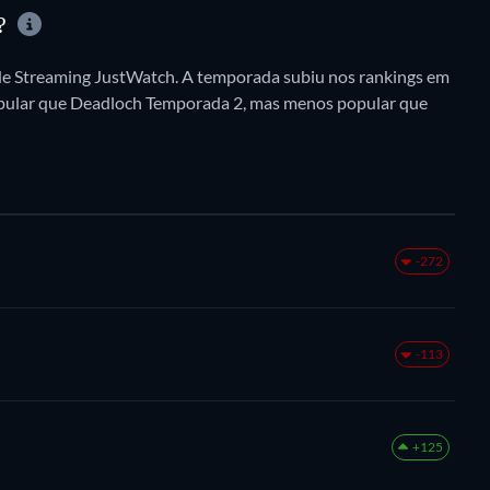
E?
de Streaming JustWatch. A temporada subiu nos rankings em
popular que Deadloch Temporada 2, mas menos popular que
-272
-113
+125