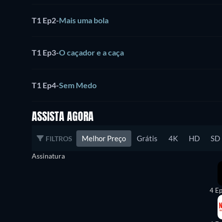
T1 Ep2
-
Mais uma bola
T1 Ep3
-
O caçador e a caça
T1 Ep4
-
Sem Medo
ASSISTA AGORA
Melhor Preço
Grátis
4K
HD
SD
FILTROS
Assinatura
4 Ep