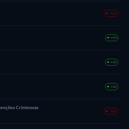
-131
+93
+93
+42
tenções Criminosas
-102