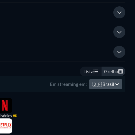
Lista
Grelha
🇧🇷
Brasil
Em streaming em:
isódios
HD