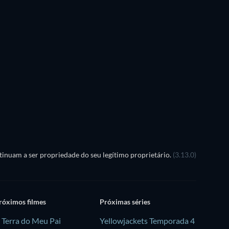
Série
Série
Série
Série
Temporada 3
Temporada 1
Série
Série
inuam a ser propriedade do seu legítimo proprietário.
(3.13.0)
róximos filmes
Próximas séries
 Terra do Meu Pai
Yellowjackets Temporada 4