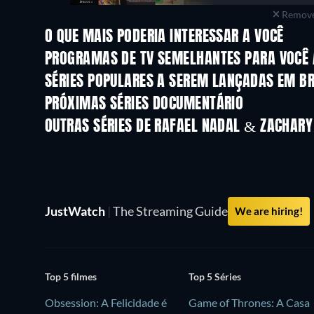
Remove
O QUE MAIS PODERIA INTERESSAR A VOCÊ
Série
Série
PROGRAMAS DE TV SEMELHANTES PARA VOCÊ 
Série
Série
SÉRIES POPULARES A SEREM LANÇADAS EM B
Série
Série
PRÓXIMAS SÉRIES DOCUMENTÁRIO
Temporada 1
Temporada 1
OUTRAS SÉRIES DE RAFAEL NADAL & ZACHARY
Série
Série
JustWatch
|
The Streaming Guide
We are hiring!
Top 5 filmes
Top 5 Séries
Obsession: A Felicidade é
Game of Thrones: A Casa