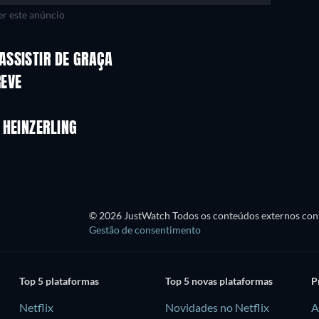
r este anúncio
Série
Série
ASSISTIR DE GRAÇA
Série
REVE
Série
Série
Temporada 1
Temporada 1
A Dinastia: UConn Huskies -
Temporada 1
 HEINZERLING
Série
Série
© 2026 JustWatch Todos os conteúdos externos cont
Gestão de consentimento
Top 5 plataformas
Top 5 novas plataformas
P
Netflix
Novidades no Netflix
A