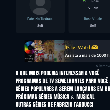
Fabrizio Tarducci
Rose Villain
Self
Self
Remove
O QUE MAIS PODERIA INTERESSAR A VOCÊ
Série
Série
PROGRAMAS DE TV SEMELHANTES PARA VOCÊ 
Série
Série
SÉRIES POPULARES A SEREM LANÇADAS EM B
Série
Série
PRÓXIMAS SÉRIES MÚSICA & MUSICAL
Temporada 1
OUTRAS SÉRIES DE FABRIZIO TARDUCCI
Série
Série