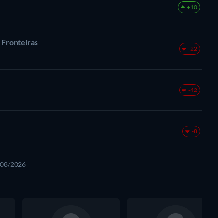
+10
 Fronteiras
-22
-42
-8
5/08/2026