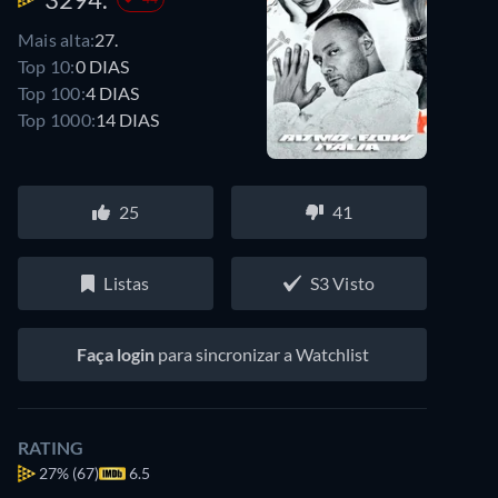
Mais alta:
27.
Top 10:
0 DIAS
Top 100:
4 DIAS
Top 1000:
14 DIAS
25
41
Listas
S3 Visto
Faça login
para sincronizar a Watchlist
RATING
27%
(67)
6.5