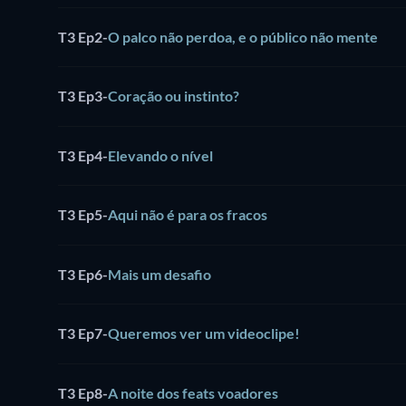
T3 Ep2
-
O palco não perdoa, e o público não mente
T3 Ep3
-
Coração ou instinto?
T3 Ep4
-
Elevando o nível
T3 Ep5
-
Aqui não é para os fracos
T3 Ep6
-
Mais um desafio
T3 Ep7
-
Queremos ver um videoclipe!
T3 Ep8
-
A noite dos feats voadores