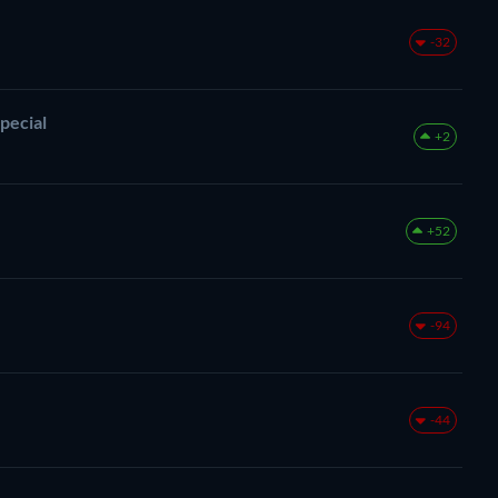
-32
pecial
+2
+52
-94
-44