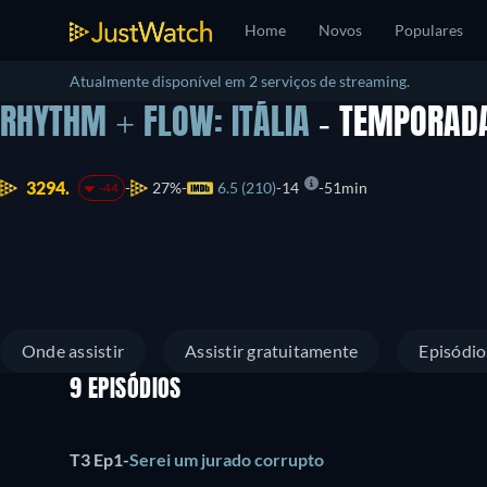
Home
Novos
Populares
Atualmente disponível em 2 serviços de streaming.
RHYTHM + FLOW: ITÁLIA
- TEMPORAD
3294.
27%
6.5 (210)
14
51min
-44
Onde assistir
Assistir gratuitamente
Episódio
9 EPISÓDIOS
T3 Ep1
-
Serei um jurado corrupto