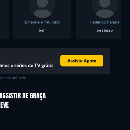
Emanuele Palumbo
Federico Palana
Self
Sé stesso
r este anúncio
Série
Série
ASSISTIR DE GRAÇA
Série
REVE
Série
Série
Série
Série