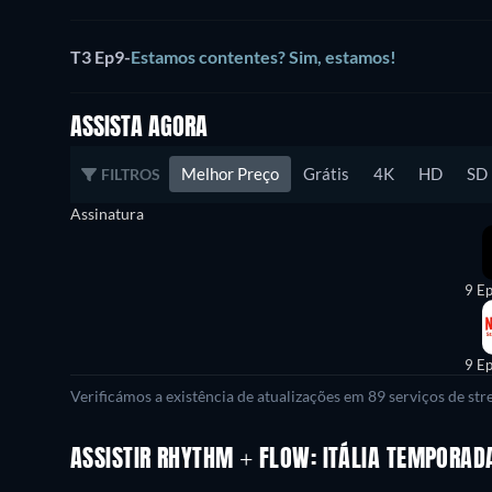
T3 Ep9
-
Estamos contentes? Sim, estamos!
ASSISTA AGORA
Melhor Preço
Grátis
4K
HD
SD
FILTROS
Assinatura
9 Ep
9 Ep
Verificámos a existência de atualizações em 89 serviços de st
ASSISTIR RHYTHM + FLOW: ITÁLIA TEMPORAD