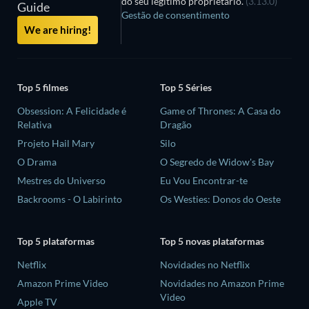
do seu legítimo proprietário.
(3.13.0)
Guide
Gestão de consentimento
We are hiring!
Top 5 filmes
Top 5 Séries
Obsession: A Felicidade é
Game of Thrones: A Casa do
Relativa
Dragão
Projeto Hail Mary
Silo
O Drama
O Segredo de Widow's Bay
Mestres do Universo
Eu Vou Encontrar-te
Backrooms - O Labirinto
Os Westies: Donos do Oeste
Top 5 plataformas
Top 5 novas plataformas
Netflix
Novidades no Netflix
Amazon Prime Video
Novidades no Amazon Prime
Video
Apple TV