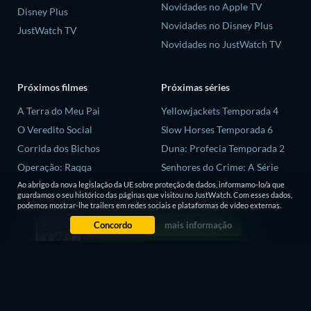
Novidades no Apple TV
Disney Plus
Novidades no Disney Plus
JustWatch TV
Novidades no JustWatch TV
Próximos filmes
Próximas séries
A Terra do Meu Pai
Yellowjackets Temporada 4
O Veredito Social
Slow Horses Temporada 6
Corrida dos Bichos
Duna: Profecia Temporada 2
Operação: Raqqa
Senhores do Crime: A Série
Temporada 2
Ao abrigo da nova legislação da UE sobre proteção de dados, informamo-lo/a que
Diva Futura
guardamos o seu histórico das páginas que visitou no JustWatch. Com esses dados,
Love is Blind: Reino Unido
podemos mostrar-lhe trailers em redes sociais e plataformas de vídeo externas.
Temporada 3
Concordo
mais informação