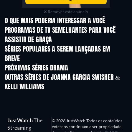
Remover este anúncio
O QUE MAIS PODERIA INTERESSAR A VOCÊ
Série
Série
S
PROGRAMAS DE TV SEMELHANTES PARA VOCÊ
ASSISTIR DE GRAÇA
Série
Série
S
SÉRIES POPULARES A SEREM LANÇADAS EM
BREVE
Série
Série
S
PRÓXIMAS SÉRIES DRAMA
Temporada 4
Temporada 6
Tempora
OUTRAS SÉRIES DE JOANNA GARCIA SWISHER &
KELLI WILLIAMS
Série
Série
S
JustWatch
The
© 2026 JustWatch Todos os conteúdos
externos continuam a ser propriedade
Streaming