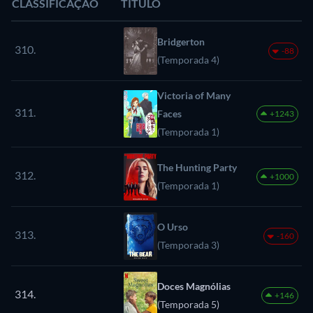
CLASSIFICAÇÃO
TÍTULO
Bridgerton
310.
-88
(Temporada 4)
Victoria of Many
311.
Faces
+1243
(Temporada 1)
The Hunting Party
312.
+1000
(Temporada 1)
O Urso
313.
-160
(Temporada 3)
Doces Magnólias
314.
+146
(Temporada 5)