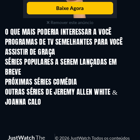
Remover este anúncio
O QUE MAIS PODERIA INTERESSAR A VOCÊ
Série
Série
S
PROGRAMAS DE TV SEMELHANTES PARA VOCÊ
ASSISTIR DE GRAÇA
Série
S
SÉRIES POPULARES A SEREM LANÇADAS EM
BREVE
Série
Série
S
PRÓXIMAS SÉRIES COMÉDIA
Temporada 6
Temporada 2
Tempora
OUTRAS SÉRIES DE JEREMY ALLEN WHITE &
JOANNA CALO
Série
Série
S
JustWatch
The
© 2026 JustWatch Todos os conteúdos