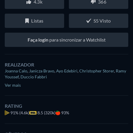
4.3k
366
Listas
S5 Visto
Faça login
para sincronizar a Watchlist
REALIZADOR
Joanna Calo
,
Janicza Bravo
,
Ayo Edebiri
,
Christopher Storer
,
Ramy
Youssef
,
Duccio Fabbri
Ver mais
RATING
91%
(4.6k)
8.5 (320k)
93%