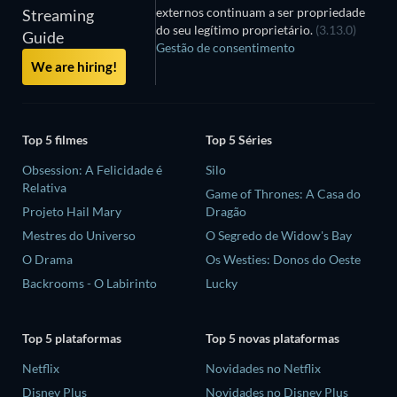
externos continuam a ser propriedade
Streaming
do seu legítimo proprietário.
(3.13.0)
Guide
Gestão de consentimento
We are hiring!
Top 5 filmes
Top 5 Séries
Obsession: A Felicidade é
Silo
Relativa
Game of Thrones: A Casa do
Projeto Hail Mary
Dragão
Mestres do Universo
O Segredo de Widow's Bay
O Drama
Os Westies: Donos do Oeste
Backrooms - O Labirinto
Lucky
Top 5 plataformas
Top 5 novas plataformas
Netflix
Novidades no Netflix
Disney Plus
Novidades no Disney Plus