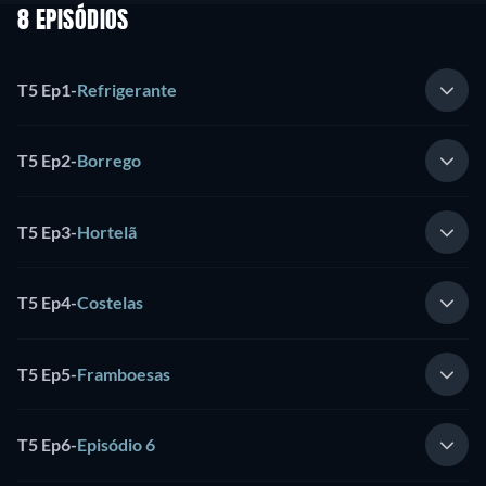
8 EPISÓDIOS
T5 Ep1
-
Refrigerante
T5 Ep2
-
Borrego
T5 Ep3
-
Hortelã
T5 Ep4
-
Costelas
T5 Ep5
-
Framboesas
T5 Ep6
-
Episódio 6