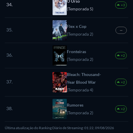
O Urso
34.
+3
(Temporada 5)
Flex x Cop
35.
—
(Temporada 2)
Fronteiras
36.
+2
(Temporada 2)
Bleach: Thousand-
37.
Year Blood War
+2
(Temporada 4)
Rumores
38.
+2
(Temporada 2)
Última atualização do Ranking Diário de Streaming: 01:22, 09/08/2026