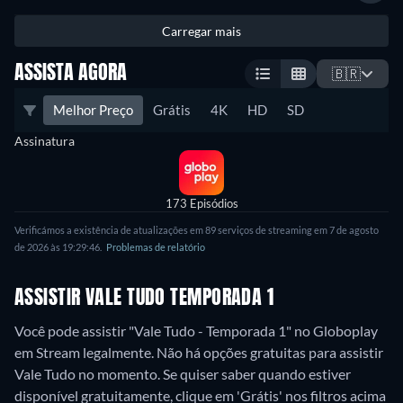
Carregar mais
ASSISTA AGORA
🇧🇷
Melhor Preço
Grátis
4K
HD
SD
Assinatura
173 Episódios
Verificámos a existência de atualizações em 89 serviços de streaming em 7 de agosto
de 2026 às 19:29:46.
Problemas de relatório
ASSISTIR VALE TUDO TEMPORADA 1
Você pode assistir "Vale Tudo - Temporada 1" no Globoplay
em Stream legalmente.
Não há opções gratuitas para assistir
Vale Tudo no momento. Se quiser saber quando estiver
disponível gratuitamente, clique em 'Grátis' nos filtros acima