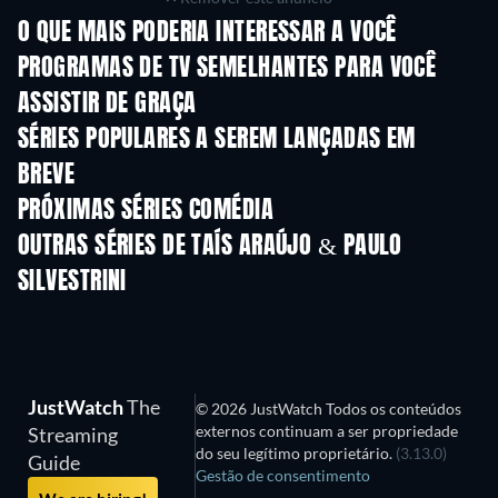
O QUE MAIS PODERIA INTERESSAR A VOCÊ
Série
Série
PROGRAMAS DE TV SEMELHANTES PARA VOCÊ
ASSISTIR DE GRAÇA
Série
S
SÉRIES POPULARES A SEREM LANÇADAS EM
BREVE
Série
Série
S
PRÓXIMAS SÉRIES COMÉDIA
Temporada 6
Temporada 2
Tempora
OUTRAS SÉRIES DE TAÍS ARAÚJO & PAULO
SILVESTRINI
Série
Série
S
JustWatch
The
© 2026 JustWatch Todos os conteúdos
externos continuam a ser propriedade
Streaming
do seu legítimo proprietário.
(3.13.0)
Guide
Gestão de consentimento