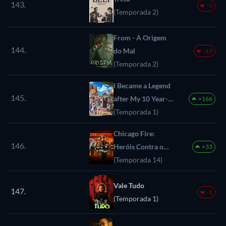
143.
-3
(Temporada 2)
From - A Origem
144.
do Mal
-19
(Temporada 2)
I Became a Legend
145.
after My 10 Year-
+166
Long Last Stand
(Temporada 1)
Chicago Fire:
146.
Heróis Contra o
+33
Fogo
(Temporada 14)
Vale Tudo
147.
-1
(Temporada 1)