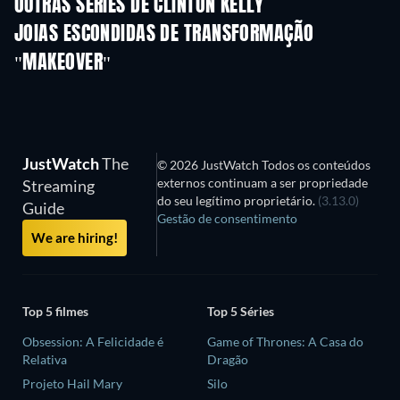
OUTRAS SÉRIES DE CLINTON KELLY
Série
Série
S
JOIAS ESCONDIDAS DE TRANSFORMAÇÃO
"MAKEOVER"
Série
Série
S
JustWatch
The
© 2026 JustWatch Todos os conteúdos
externos continuam a ser propriedade
Streaming
do seu legítimo proprietário.
(3.13.0)
Guide
Gestão de consentimento
We are hiring!
Top 5 filmes
Top 5 Séries
Obsession: A Felicidade é
Game of Thrones: A Casa do
Relativa
Dragão
Projeto Hail Mary
Silo