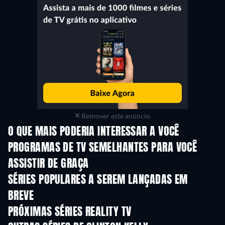
Remover este anúncio
O QUE MAIS PODERIA INTERESSAR A VOCÊ
Série
Série
S
PROGRAMAS DE TV SEMELHANTES PARA VOCÊ
ASSISTIR DE GRAÇA
Série
Série
S
SÉRIES POPULARES A SEREM LANÇADAS EM
BREVE
Série
Série
S
PRÓXIMAS SÉRIES REALITY TV
Temporada 3
Temporada 1
Tempora