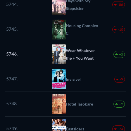
Days with My
5744.
-86
Stepsister
Housing Complex
5745.
-10
C
Wear Whatever
5746.
+5
the F You Want
5747.
Invisível
-9
5748.
Hotel Tasokare
+2
5749.
Eastsiders
-74