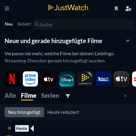
Neu
Beliebt
Neue und gerade hinzugefügte Filme
Verpasse nie mehr, welche Filme bei deinen Lieblings-
Streaming-Diensten gerade hinzugefügt wurden.
Mit der JustWatch Timeline siehst du auf einen Blick, was bei
z.B. Netflix, Watchever, Amazon Prime Instant Video oder
Maxdome neu im Angebot ist und weisst immer als erster
Bescheid.
Alle
Filme
Serien
Filtere nach deinem Lieblings-Anbieter, Genre oder
Erscheinungsjahr. Die JustWatch Watchbar merkt sich deine
Filter-Einstellungen.
Neu hinzugefügt
Heute reduziert
Heute