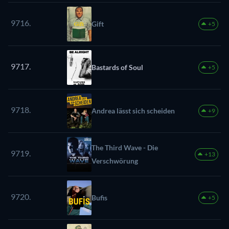
9716.
Gift
+5
9717.
Bastards of Soul
+5
9718.
Andrea lässt sich scheiden
+9
The Third Wave - Die
9719.
+13
Verschwörung
9720.
Bufis
+5