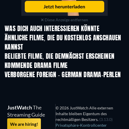
Diese Anzeige entfernen
WAS DICH AUCH INTERESSIEREN KÖNNTE
Serie
ÄHNLICHE FILME, DIE DU KOSTENLOS ANSCHAUEN
KANNST
BELIEBTE FILME, DIE DEMNÄCHST ERSCHEINEN
KOMMENDE DRAMA FILME
VERBORGENE FOREIGN - GERMAN DRAMA-PERLEN
JustWatch
The
© 2026 JustWatch Alle externen
Inhalte bleiben Eigentum des
Streaming Guide
rechtmäßigen Besitzers.
(3.13.0)
We are hiring!
Privatsphäre-Kontrollcenter