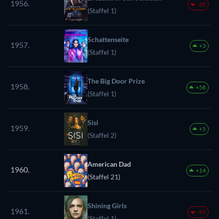
1956.
-20
(Staffel 1)
Schattenseite
1957.
+3
(Staffel 1)
The Big Door Prize
1958.
+58
(Staffel 1)
Sisi
1959.
+5
(Staffel 2)
American Dad
1960.
+14
(Staffel 21)
Shining Girls
1961.
-95
(Staffel 1)