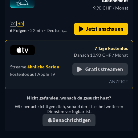
Abonnement
9,90 CHF / Monat
CC
HD
Jetzt anschauen
6 Folgen -
22min
- Deutsch,
Tschechisch, Englisch,
Spanisch, Spanisch
7 Tage kostenlos
(Lateinamerika), Französisch,
Danach 10,90 CHF / Monat
Ungarisch, Portugiesisch
Streame
ähnliche Serien
(Brasilien), Türkisch
Gratis streamen
kostenlos auf
Apple TV
ANZEIGE
Nicht gefunden, wonach du gesucht hast?
Wir benachrichtigen dich, sobald der Titel bei weiteren
Diensten verfügbar ist.
Benachrichtigen