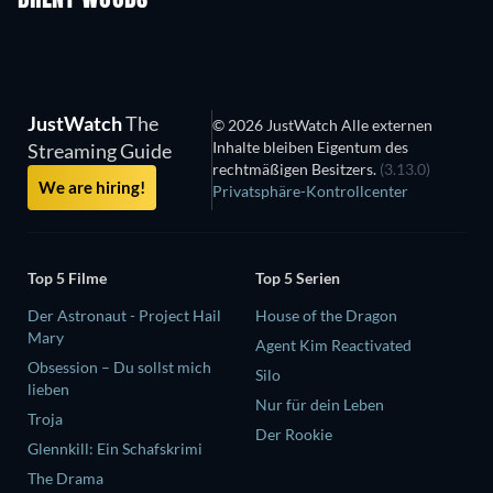
JustWatch
The
© 2026 JustWatch Alle externen
Inhalte bleiben Eigentum des
Streaming Guide
rechtmäßigen Besitzers.
(3.13.0)
We are hiring!
Privatsphäre-Kontrollcenter
Top 5 Filme
Top 5 Serien
Der Astronaut - Project Hail
House of the Dragon
Mary
Agent Kim Reactivated
Obsession – Du sollst mich
Silo
lieben
Nur für dein Leben
Troja
Der Rookie
Glennkill: Ein Schafskrimi
The Drama