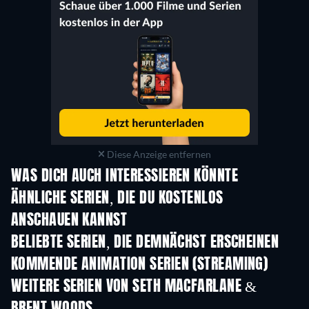
Diese Anzeige entfernen
WAS DICH AUCH INTERESSIEREN KÖNNTE
Serie
Serie
S
ÄHNLICHE SERIEN, DIE DU KOSTENLOS
ANSCHAUEN KANNST
Serie
BELIEBTE SERIEN, DIE DEMNÄCHST ERSCHEINEN
Serie
Serie
S
KOMMENDE ANIMATION SERIEN (STREAMING)
Staffel 2
Staffel 2
Staf
WEITERE SERIEN VON SETH MACFARLANE &
BRENT WOODS
Serie
Serie
S