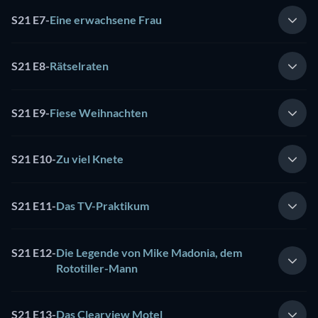
S21 E7
-
Eine erwachsene Frau
S21 E8
-
Rätselraten
S21 E9
-
Fiese Weihnachten
S21 E10
-
Zu viel Knete
S21 E11
-
Das TV-Praktikum
S21 E12
-
Die Legende von Mike Madonia, dem
Rototiller-Mann
S21 E13
-
Das Clearview Motel