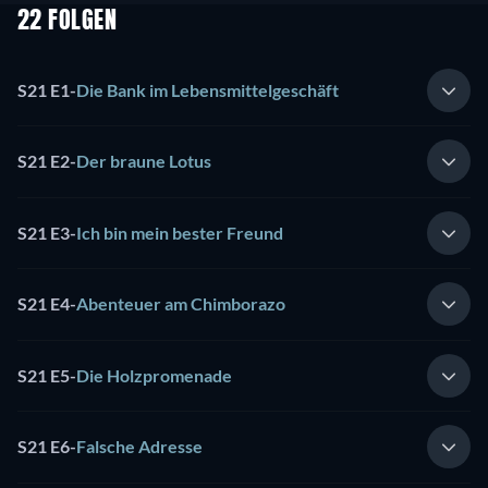
22 FOLGEN
S21 E1
-
Die Bank im Lebensmittelgeschäft
S21 E2
-
Der braune Lotus
S21 E3
-
Ich bin mein bester Freund
S21 E4
-
Abenteuer am Chimborazo
S21 E5
-
Die Holzpromenade
S21 E6
-
Falsche Adresse