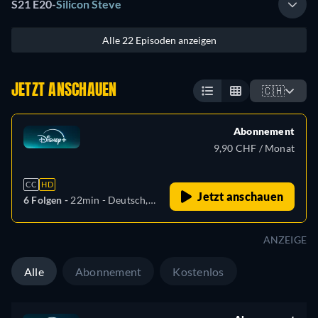
S21 E20
-
Silicon Steve
Alle 22 Episoden anzeigen
JETZT ANSCHAUEN
🇨🇭
Abonnement
9,90 CHF / Monat
CC
HD
Jetzt anschauen
6 Folgen -
22min
- Deutsch,
Tschechisch, Englisch,
Spanisch, Spanisch
ANZEIGE
(Lateinamerika), Französisch,
Ungarisch, Portugiesisch
Alle
Abonnement
Kostenlos
(Brasilien), Türkisch