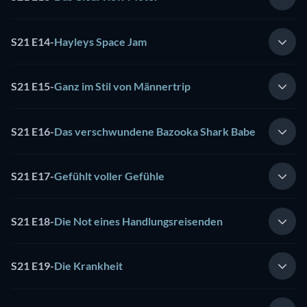
S21 E14
-
Hayleys Space Jam
S21 E15
-
Ganz im Stil von Männertrip
S21 E16
-
Das verschwundene Bazooka Shark Babe
S21 E17
-
Gefühlt voller Gefühle
S21 E18
-
Die Not eines Handlungsreisenden
S21 E19
-
Die Krankheit