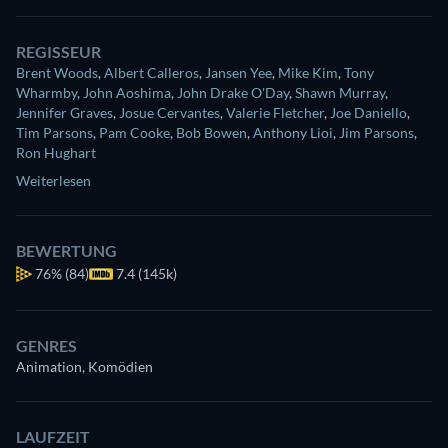
REGISSEUR
Brent Woods
,
Albert Calleros
,
Jansen Yee
,
Mike Kim
,
Tony
Wharmby
,
John Aoshima
,
John Drake O'Day
,
Shawn Murray
,
Jennifer Graves
,
Josue Cervantes
,
Valerie Fletcher
,
Joe Daniello
,
Tim Parsons
,
Pam Cooke
,
Bob Bowen
,
Anthony Lioi
,
Jim Parsons
,
Ron Hughart
Weiterlesen
BEWERTUNG
76%
(84)
7.4 (145k)
GENRES
Animation, Komödien
LAUFZEIT