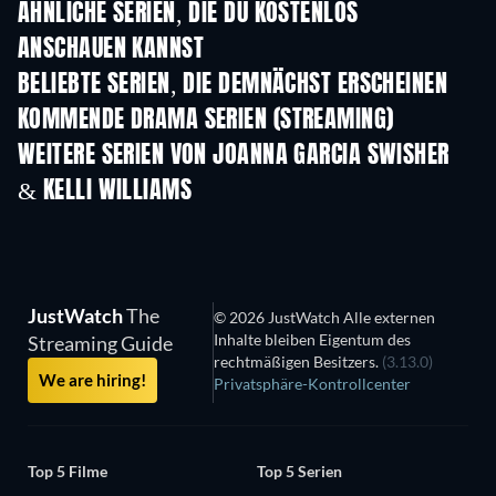
ÄHNLICHE SERIEN, DIE DU KOSTENLOS
ANSCHAUEN KANNST
Serie
Serie
BELIEBTE SERIEN, DIE DEMNÄCHST ERSCHEINEN
Serie
Serie
S
KOMMENDE DRAMA SERIEN (STREAMING)
Staffel 6
Staffel 2
Staf
WEITERE SERIEN VON JOANNA GARCIA SWISHER
& KELLI WILLIAMS
Serie
Serie
S
JustWatch
The
© 2026 JustWatch Alle externen
Inhalte bleiben Eigentum des
Streaming Guide
rechtmäßigen Besitzers.
(3.13.0)
We are hiring!
Privatsphäre-Kontrollcenter
Top 5 Filme
Top 5 Serien