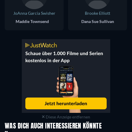
JoAnna Garcia Swisher
Brooke Elliott
Maddie Townsend
Dana Sue Sullivan
Diese Anzeige entfernen
WAS DICH AUCH INTERESSIEREN KÖNNTE
Serie
Serie
S