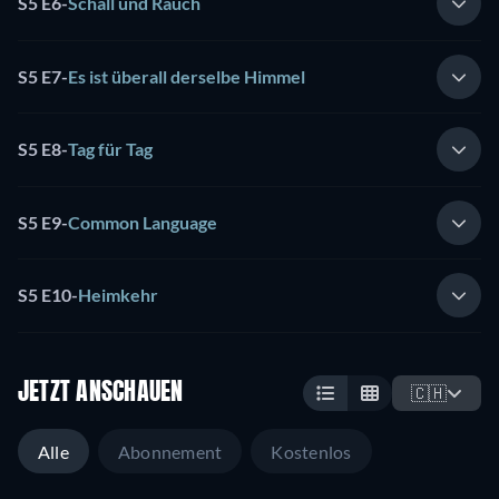
S5 E6
-
Schall und Rauch
S5 E7
-
Es ist überall derselbe Himmel
S5 E8
-
Tag für Tag
S5 E9
-
Common Language
S5 E10
-
Heimkehr
JETZT ANSCHAUEN
🇨🇭
Alle
Abonnement
Kostenlos