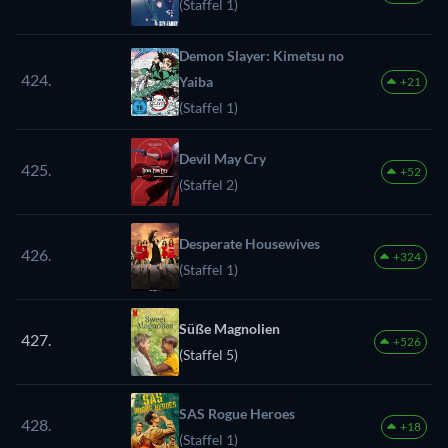
(Staffel 1)
Demon Slayer: Kimetsu no
424.
Yaiba
+21
(Staffel 1)
Devil May Cry
425.
+52
(Staffel 2)
Desperate Housewives
426.
+324
(Staffel 1)
Süße Magnolien
427.
+526
(Staffel 5)
SAS Rogue Heroes
428.
+18
(Staffel 1)