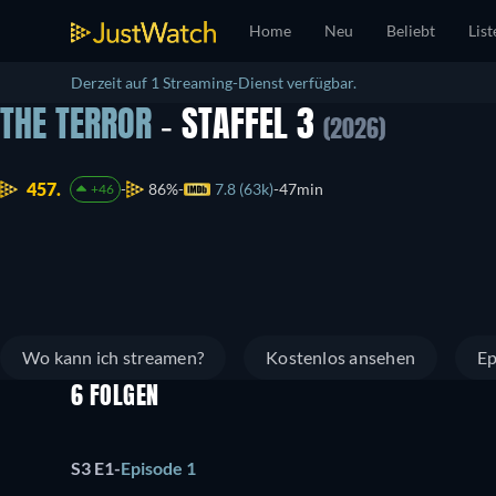
Home
Neu
Beliebt
List
Derzeit auf 1 Streaming-Dienst verfügbar.
THE TERROR
- STAFFEL 3
(2026)
457.
86%
7.8 (63k)
47min
+46
Wo kann ich streamen?
Kostenlos ansehen
Ep
6 FOLGEN
S3 E1
-
Episode 1