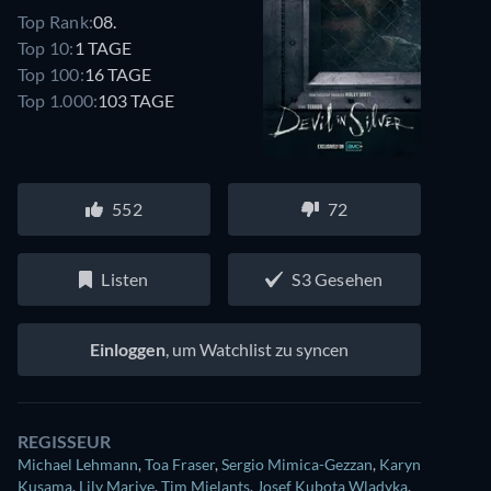
Top Rank:
08.
Top 10:
1 TAGE
Top 100:
16 TAGE
Top 1.000:
103 TAGE
552
72
Listen
S3 Gesehen
Einloggen
, um Watchlist zu syncen
REGISSEUR
Michael Lehmann
,
Toa Fraser
,
Sergio Mimica-Gezzan
,
Karyn
Kusama
,
Lily Mariye
,
Tim Mielants
,
Josef Kubota Wladyka
,