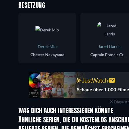
BESETZUNG
Derek Mio
Jared Harris
Chester Nakayama
Captain Francis Crozier
Diese An
WAS DICH AUCH INTERESSIEREN KÖNNTE
Serie
Serie
ÄHNLICHE SERIEN, DIE DU KOSTENLOS ANSCH
Serie
Serie