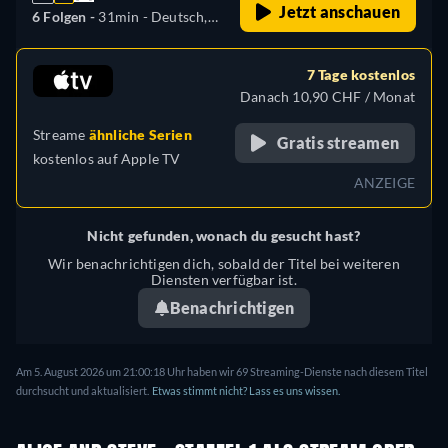
Jetzt anschauen
6 Folgen -
31min
- Deutsch,
Tschechisch, Englisch,
Spanisch, Spanisch
7 Tage kostenlos
(Lateinamerika), Französisch,
Danach 10,90 CHF / Monat
Ungarisch, Italienisch,
Streame
ähnliche Serien
Polnisch, Portugiesisch
Gratis streamen
kostenlos auf
Apple TV
(Brasilien)
ANZEIGE
Nicht gefunden, wonach du gesucht hast?
Wir benachrichtigen dich, sobald der Titel bei weiteren
Diensten verfügbar ist.
Benachrichtigen
Am 5. August 2026 um 21:00:18 Uhr haben wir 69 Streaming-Dienste nach diesem Titel
durchsucht und aktualisiert.
Etwas stimmt nicht? Lass es uns wissen.