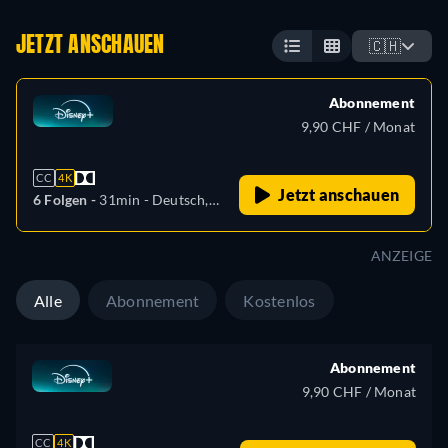
JETZT ANSCHAUEN
🇨🇭
Abonnement
9,90 CHF / Monat
CC
4K
Jetzt anschauen
6 Folgen -
31min
- Deutsch,
Tschechisch, Englisch,
Spanisch, Spanisch
ANZEIGE
(Lateinamerika), Französisch,
Ungarisch, Italienisch,
Alle
Abonnement
Kostenlos
Polnisch, Portugiesisch
(Brasilien)
Abonnement
9,90 CHF / Monat
CC
4K