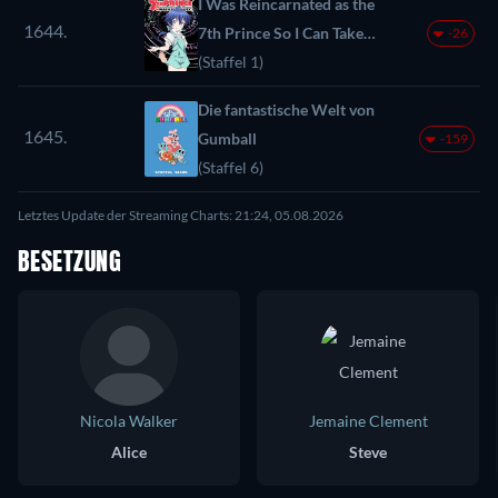
I Was Reincarnated as the
1644.
7th Prince So I Can Take
-26
My Time Perfecting My
(Staffel 1)
Magical Ability
Die fantastische Welt von
1645.
Gumball
-159
(Staffel 6)
Letztes Update der Streaming Charts: 21:24, 05.08.2026
BESETZUNG
Nicola Walker
Jemaine Clement
Alice
Steve