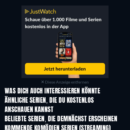
Diese Anzeige entfernen
WAS DICH AUCH INTERESSIEREN KÖNNTE
Serie
Serie
S
ÄHNLICHE SERIEN, DIE DU KOSTENLOS
ANSCHAUEN KANNST
Serie
S
BELIEBTE SERIEN, DIE DEMNÄCHST ERSCHEINEN
Serie
Serie
S
KOMMENDE KOMÖDIEN SERIEN (STREAMING)
Staffel 6
Staffel 2
Staf