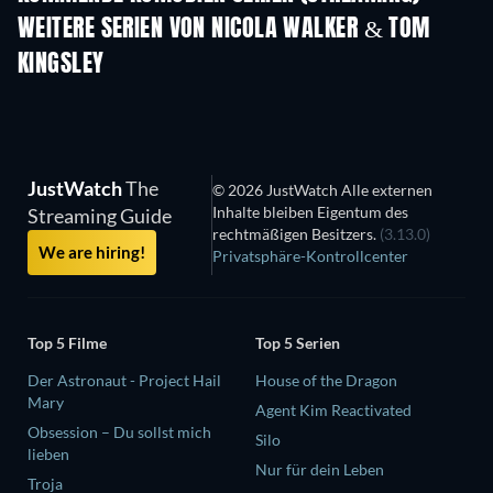
WEITERE SERIEN VON NICOLA WALKER & TOM
KINGSLEY
Serie
Serie
S
JustWatch
The
© 2026 JustWatch Alle externen
Inhalte bleiben Eigentum des
Streaming Guide
rechtmäßigen Besitzers.
(3.13.0)
We are hiring!
Privatsphäre-Kontrollcenter
Top 5 Filme
Top 5 Serien
Der Astronaut - Project Hail
House of the Dragon
Mary
Agent Kim Reactivated
Obsession – Du sollst mich
Silo
lieben
Nur für dein Leben
Troja