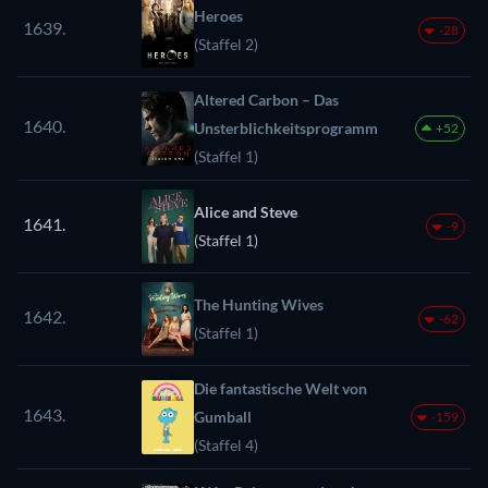
Heroes
1639.
-28
(Staffel 2)
Altered Carbon – Das
1640.
Unsterblichkeitsprogramm
+52
(Staffel 1)
Alice and Steve
1641.
-9
(Staffel 1)
The Hunting Wives
1642.
-62
(Staffel 1)
Die fantastische Welt von
1643.
Gumball
-159
(Staffel 4)