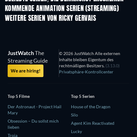
KOMMENDE ANIMATION SERIEN (STREAMING)
Staffel 2
Staffel 2
Staf
WEITERE SERIEN VON RICKY GERVAIS
Serie
Serie
S
JustWatch
The
© 2026 JustWatch Alle externen
Inhalte bleiben Eigentum des
Streaming Guide
rechtmäßigen Besitzers.
(3.13.0)
We are hiring!
Privatsphäre-Kontrollcenter
Top 5 Filme
Top 5 Serien
Der Astronaut - Project Hail
House of the Dragon
Mary
Silo
Obsession – Du sollst mich
Agent Kim Reactivated
lieben
Lucky
Troja