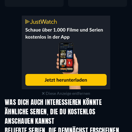
Diese Anzeige entfernen
WAS DICH AUCH INTERESSIEREN KÖNNTE
Serie
Serie
S
ÄHNLICHE SERIEN, DIE DU KOSTENLOS
ANSCHAUEN KANNST
Serie
Serie
S
BELIEBTE SERIEN, DIE DEMNÄCHST ERSCHEINEN
Serie
Serie
S