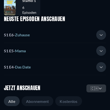
Staffel 1
6
Episoden
NEUSTE EPISODEN ANSCHAUEN
S1 E6
-
Zuhause
S1 E5
-
Mama
S1 E4
-
Das Date
JETZT ANSCHAUEN
🇨🇭
Alle
Abonnement
Kostenlos