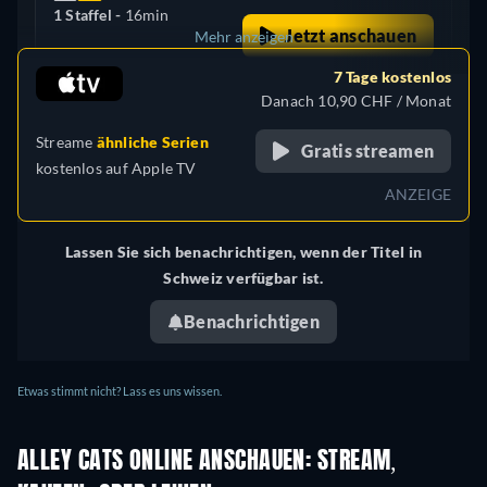
1 Staffel -
16min
Jetzt anschauen
Mehr anzeigen
7 Tage kostenlos
Vereinigte Staaten (US)
Danach 10,90 CHF / Monat
Streame
ähnliche Serien
Gratis streamen
kostenlos auf
Apple TV
ANZEIGE
Lassen Sie sich benachrichtigen, wenn der Titel in
Schweiz verfügbar ist.
Benachrichtigen
Etwas stimmt nicht? Lass es uns wissen.
ALLEY CATS ONLINE ANSCHAUEN: STREAM,