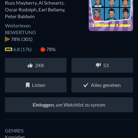
Russ Mayberry
,
Al Schwartz
,
Oscar Rudolph
,
Earl Bellamy
,
Peter Baldwin
Weiterlesen
BEWERTUNG
78%
(301)
6.8 (17k)
78%
248
53
Listen
Alles gesehen
Einloggen
, um Watchlist zu syncen
GENRES
Komödien