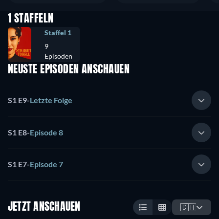
1 STAFFELN
Staffel 1
9
Episoden
NEUSTE EPISODEN ANSCHAUEN
S1 E9
-
Letzte Folge
S1 E8
-
Episode 8
S1 E7
-
Episode 7
JETZT ANSCHAUEN
🇨🇭