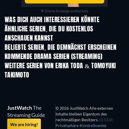
Diese Anzeige entfernen
WAS DICH AUCH INTERESSIEREN KÖNNTE
Serie
Serie
S
ÄHNLICHE SERIEN, DIE DU KOSTENLOS
ANSCHAUEN KANNST
Serie
Serie
S
BELIEBTE SERIEN, DIE DEMNÄCHST ERSCHEINEN
Serie
Serie
S
KOMMENDE DRAMA SERIEN (STREAMING)
Staffel 6
Staffel 2
Staf
WEITERE SERIEN VON ERIKA TODA & TOMOYUKI
TAKIMOTO
Serie
Serie
S
JustWatch
The
© 2026 JustWatch Alle externen
Inhalte bleiben Eigentum des
Streaming Guide
rechtmäßigen Besitzers.
(3.13.0)
We are hiring!
Privatsphäre-Kontrollcenter