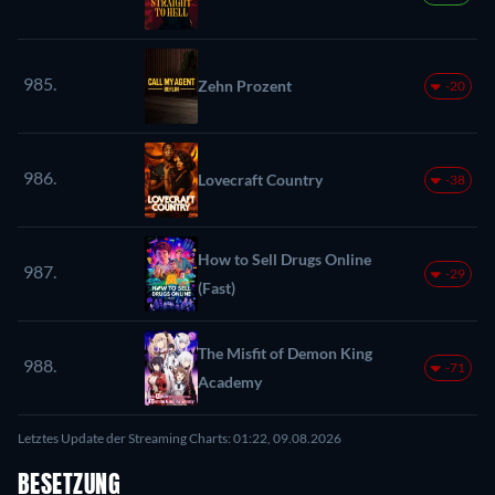
985.
Zehn Prozent
-20
986.
Lovecraft Country
-38
How to Sell Drugs Online
987.
-29
(Fast)
The Misfit of Demon King
988.
-71
Academy
Letztes Update der Streaming Charts: 01:22, 09.08.2026
BESETZUNG