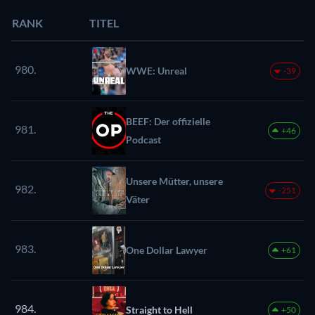
RANK
TITEL
980.
WWE: Unreal
-39
BEEF: Der offizielle
981.
+46
Podcast
Unsere Mütter, unsere
982.
-251
Väter
983.
One Dollar Lawyer
+61
984.
Straight to Hell
+50