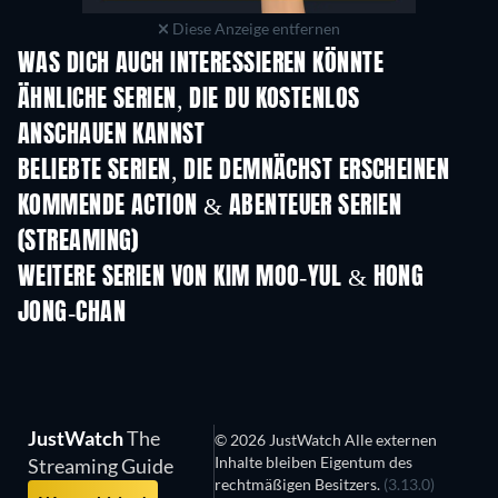
Diese Anzeige entfernen
WAS DICH AUCH INTERESSIEREN KÖNNTE
Serie
Serie
S
ÄHNLICHE SERIEN, DIE DU KOSTENLOS
ANSCHAUEN KANNST
Serie
Serie
S
BELIEBTE SERIEN, DIE DEMNÄCHST ERSCHEINEN
Serie
Serie
S
KOMMENDE ACTION & ABENTEUER SERIEN
(STREAMING)
Staffel 2
Staffel 1
Staf
WEITERE SERIEN VON KIM MOO-YUL & HONG
JONG-CHAN
Serie
Serie
S
JustWatch
The
© 2026 JustWatch Alle externen
Inhalte bleiben Eigentum des
Streaming Guide
rechtmäßigen Besitzers.
(3.13.0)