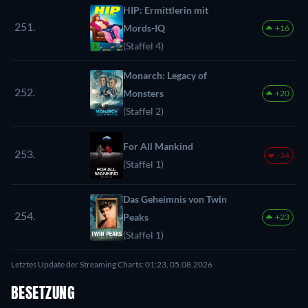
HIP: Ermittlerin mit
251.
Mords-IQ
+16
(Staffel 4)
Monarch: Legacy of
252.
Monsters
+20
(Staffel 2)
For All Mankind
253.
-34
(Staffel 1)
Das Geheimnis von Twin
254.
Peaks
+23
(Staffel 1)
Letztes Update der Streaming Charts: 01:23, 05.08.2026
BESETZUNG