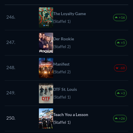
The Loyalty Game
246.
+16
(Staffel 1)
Der Rookie
247.
+5
(Staffel 2)
Manifest
248.
-68
(Staffel 2)
DTF St. Louis
249.
+3
(Staffel 1)
Teach You a Lesson
250.
+26
(Staffel 1)