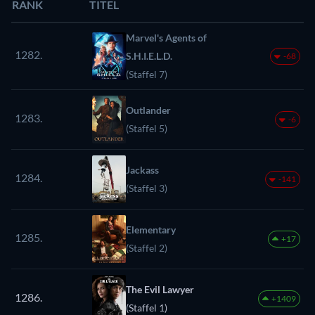
RANK
TITEL
Marvel's Agents of
1282.
S.H.I.E.L.D.
-68
(Staffel 7)
Outlander
1283.
-6
(Staffel 5)
Jackass
1284.
-141
(Staffel 3)
Elementary
1285.
+17
(Staffel 2)
The Evil Lawyer
1286.
+1409
(Staffel 1)