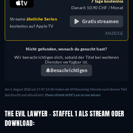
7 Tage kostenlos
Danach 10,90 CHF / Monat
Streame
ähnliche Serien
Gratis streamen
kostenlos auf
Apple TV
ANZEIGE
Nicht gefunden, wonach du gesucht hast?
Wir benachrichtigen dich, sobald der Titel bei weiteren
Diensten verfügbar ist.
Benachrichtigen
Am 4. August 2026 um 17:47:14 Uhr haben wir 69 Streaming-Dienste nach diesem Titel
durchsucht und aktualisiert.
Etwas stimmt nicht? Lass es uns wissen.
THE EVIL LAWYER - STAFFEL 1 ALS STREAM ODER
DOWNLOAD: