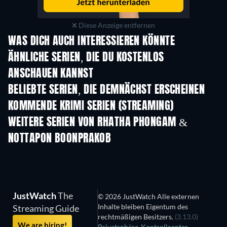
Diese Anzeige entfernen
WAS DICH AUCH INTERESSIEREN KÖNNTE
Serie
Serie
S
ÄHNLICHE SERIEN, DIE DU KOSTENLOS
ANSCHAUEN KANNST
Serie
BELIEBTE SERIEN, DIE DEMNÄCHST ERSCHEINEN
Serie
Serie
S
KOMMENDE KRIMI SERIEN (STREAMING)
Staffel 6
Staffel 2
Staf
WEITERE SERIEN VON RHATHA PHONGAM &
NOTTAPON BOONPRAKOB
Serie
JustWatch
The
© 2026 JustWatch Alle externen
Inhalte bleiben Eigentum des
Streaming Guide
rechtmäßigen Besitzers.
(3.13.0)
We are hiring!
Privatsphäre-Kontrollcenter