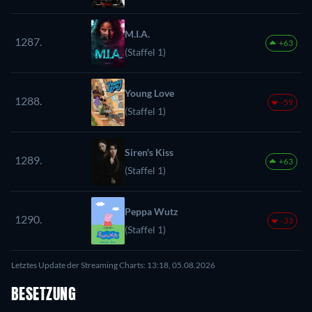
M.I.A.
1287.
+63
(Staffel 1)
Young Love
1288.
-59
(Staffel 1)
Siren's Kiss
1289.
+63
(Staffel 1)
Peppa Wutz
1290.
-33
(Staffel 1)
Letztes Update der Streaming Charts: 13:18, 05.08.2026
BESETZUNG