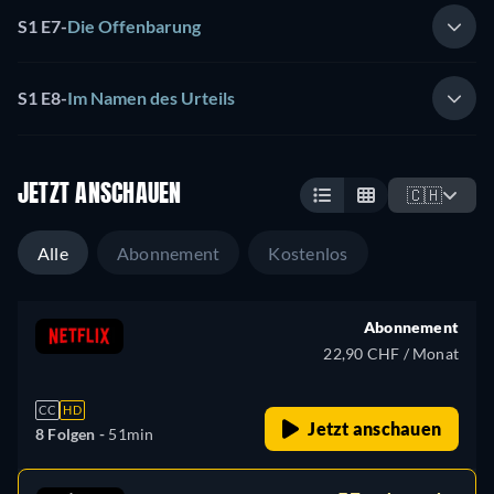
S1 E7
-
Die Offenbarung
S1 E8
-
Im Namen des Urteils
JETZT ANSCHAUEN
🇨🇭
Alle
Abonnement
Kostenlos
Abonnement
22,90 CHF / Monat
CC
HD
Jetzt anschauen
8 Folgen -
51min