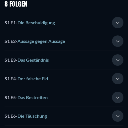
8 FOLGEN
S1 E1
-
Die Beschuldigung
S1 E2
-
Aussage gegen Aussage
S1 E3
-
Das Geständnis
S1 E4
-
Der falsche Eid
S1 E5
-
Das Bestreiten
S1 E6
-
Die Täuschung