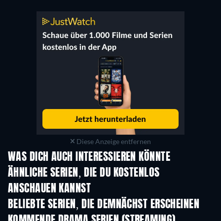
Diese Anzeige entfernen
WAS DICH AUCH INTERESSIEREN KÖNNTE
Serie
Serie
S
ÄHNLICHE SERIEN, DIE DU KOSTENLOS
ANSCHAUEN KANNST
Serie
S
BELIEBTE SERIEN, DIE DEMNÄCHST ERSCHEINEN
Serie
Serie
S
KOMMENDE DRAMA SERIEN (STREAMING)
Staffel 6
Staffel 2
Staf