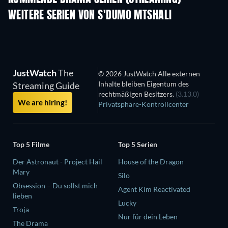
WEITERE SERIEN VON S'DUMO MTSHALI
Serie
Serie
S
JustWatch
The
© 2026 JustWatch Alle externen
Inhalte bleiben Eigentum des
Streaming Guide
rechtmäßigen Besitzers.
(3.13.0)
We are hiring!
Privatsphäre-Kontrollcenter
Top 5 Filme
Top 5 Serien
Der Astronaut - Project Hail
House of the Dragon
Mary
Silo
Obsession – Du sollst mich
Agent Kim Reactivated
lieben
Lucky
Troja
Nur für dein Leben
The Drama