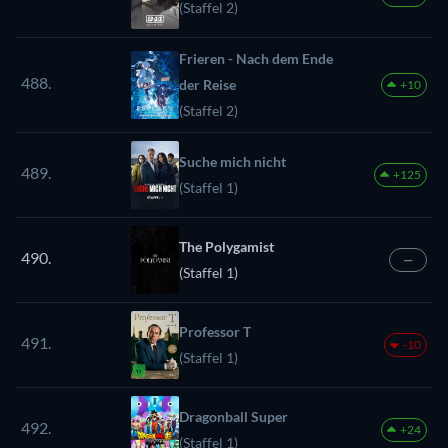
(Staffel 2)
Frieren - Nach dem Ende
488.
der Reise
+10
(Staffel 2)
Suche mich nicht
489.
+125
(Staffel 1)
The Polygamist
490.
—
(Staffel 1)
Professor T
491.
-10
(Staffel 1)
Dragonball Super
492.
+24
(Staffel 1)