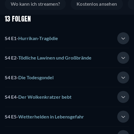
Wo kann ich streamen?
Kostenlos ansehen
13 FOLGEN
S4 E1
-
Hurrikan-Tragödie
S4 E2
-
Tödliche Lawinen und Großbrände
S4 E3
-
Die Todesgondel
S4 E4
-
Der Wolkenkratzer bebt
S4 E5
-
Wetterhelden in Lebensgefahr