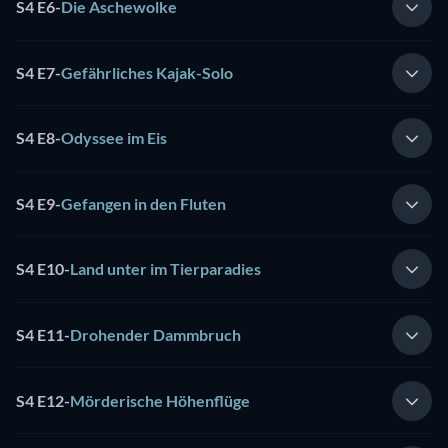
S4 E6
-
Die Aschewolke
S4 E7
-
Gefährliches Kajak-Solo
S4 E8
-
Odyssee im Eis
S4 E9
-
Gefangen in den Fluten
S4 E10
-
Land unter im Tierparadies
S4 E11
-
Drohender Dammbruch
S4 E12
-
Mörderische Höhenflüge