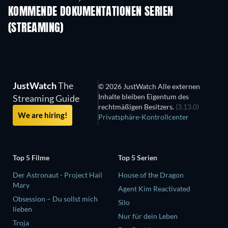
KOMMENDE DOKUMENTATIONEN SERIEN
(STREAMING)
Staffel 1
Staffel 1
Staf
JustWatch
The
© 2026 JustWatch Alle externen
Inhalte bleiben Eigentum des
Streaming Guide
rechtmäßigen Besitzers.
(3.13.0)
We are hiring!
Privatsphäre-Kontrollcenter
Top 5 Filme
Top 5 Serien
Der Astronaut - Project Hail
House of the Dragon
Mary
Agent Kim Reactivated
Obsession – Du sollst mich
Silo
lieben
Nur für dein Leben
Troja