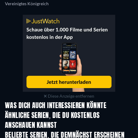
Vereinigtes Königreich
Diese Anzeige entfernen
WAS DICH AUCH INTERESSIEREN KÖNNTE
Serie
Serie
S
ÄHNLICHE SERIEN, DIE DU KOSTENLOS
ANSCHAUEN KANNST
Serie
S
BELIEBTE SERIEN, DIE DEMNÄCHST ERSCHEINEN
Serie
Serie
S