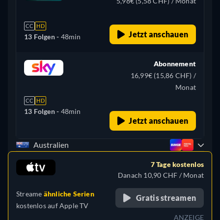
5,98€ (5,58 CHF) / Monat
CC
HD
Jetzt anschauen
13 Folgen -
48min
Abonnement
16,99€ (15,86 CHF) /
Monat
CC
HD
13 Folgen -
48min
Jetzt anschauen
Australien
7 Tage kostenlos
Danach 10,90 CHF / Monat
Streame
ähnliche Serien
Gratis streamen
kostenlos auf
Apple TV
ANZEIGE