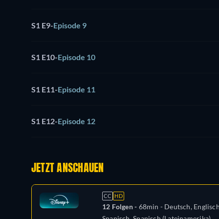
S1 E9
-
Episode 9
S1 E10
-
Episode 10
S1 E11
-
Episode 11
S1 E12
-
Episode 12
JETZT ANSCHAUEN
CC
HD
12 Folgen -
68min
- Deutsch, Englisch
Spanisch, Spanisch (Lateinamerika),