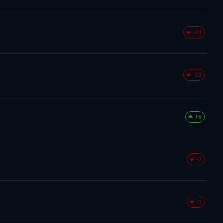
-44
-12
+6
-2
-3