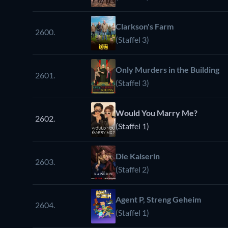
Clarkson's Farm
2600.
(Staffel 3)
Only Murders in the Building
2601.
(Staffel 3)
Would You Marry Me?
2602.
(Staffel 1)
Die Kaiserin
2603.
(Staffel 2)
Agent P, Streng Geheim
2604.
(Staffel 1)