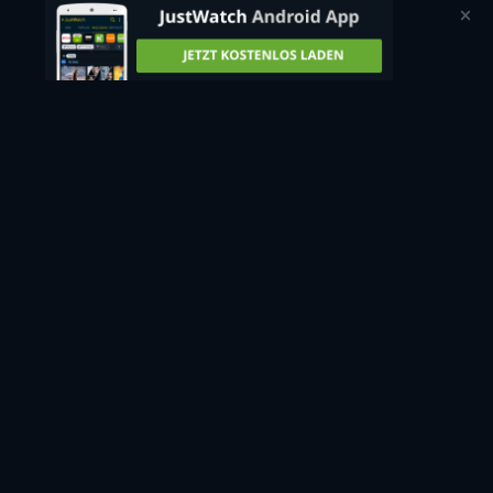
retail price
CC
HD
Jetzt anschauen
1 Staffel -
14min
7 Tage kostenlos
Danach 10,90 CHF / Monat
Streame
ähnliche Serien
Gratis streamen
kostenlos auf
Apple TV
ANZEIGE
Nicht gefunden, wonach du gesucht hast?
Wir benachrichtigen dich, sobald der Titel bei weiteren
Diensten verfügbar ist.
Benachrichtigen