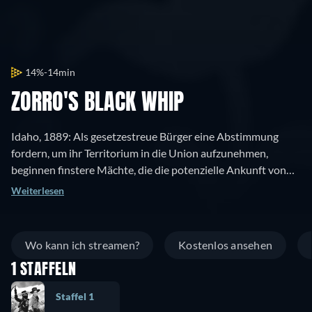
14%
14min
ZORRO'S BLACK WHIP
Idaho, 1889: Als gesetzestreue Bürger eine Abstimmung
fordern, um ihr Territorium in die Union aufzunehmen,
beginnen finstere Mächte, die die potenzielle Ankunft von
Recht und Ordnung ablehnen, das Leben und Eigentum aller
Weiterlesen
Befürworter der Staatlichkeit zu terrorisieren.
Wo kann ich streamen?
Kostenlos ansehen
1 STAFFELN
Staffel 1