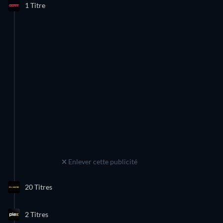
Découvrez ce qui arrive bientôt aux plateformes de
1 Titre
streaming en France avec notre liste de “
Films et séries à
venir
”. Utilisez nos filtres pour trouver plus facilement les
films
et
séries à venir
.
Enlever cette publicité
20 Titres
2 Titres