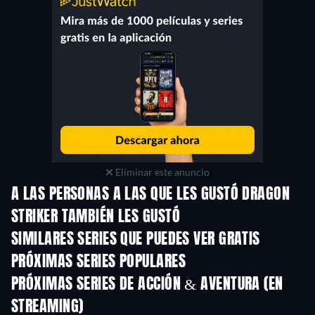
Eliminar este anuncio
A LAS PERSONAS A LAS QUE LES GUSTÓ DRAGON
STRIKER TAMBIÉN LES GUSTÓ
TV
TV
SIMILARES SERIES QUE PUEDES VER GRATIS
TV
TV
PRÓXIMAS SERIES POPULARES
TV
TV
PRÓXIMAS SERIES DE ACCIÓN & AVENTURA (EN
STREAMING)
Temporada 2
Temporada 2
Tempora