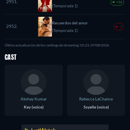
2951.
+16
(Temporada 1)
Recuerdos del amor
2952.
-2
(Temporada 1)
Última actualización de los rankings de streaming: 05:23, 07/08/2026
CAST
Akshay Kumar
Rebecca LaChance
Key (voice)
Ssyelle (voice)