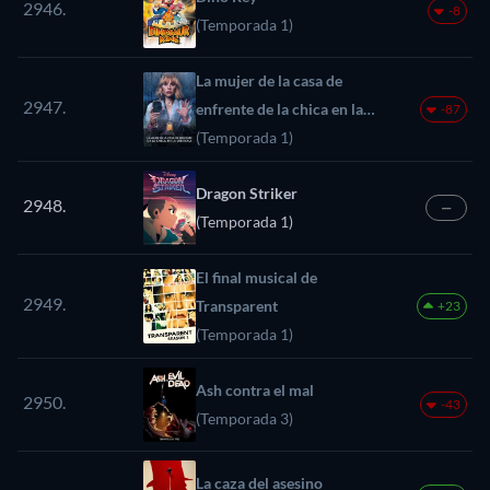
2946.
-8
(Temporada 1)
La mujer de la casa de
2947.
enfrente de la chica en la
-87
ventana
(Temporada 1)
Dragon Striker
2948.
—
(Temporada 1)
El final musical de
2949.
Transparent
+23
(Temporada 1)
Ash contra el mal
2950.
-43
(Temporada 3)
La caza del asesino