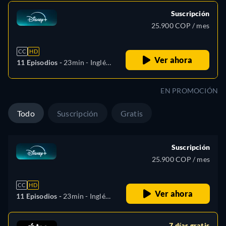
Suscripción
25.900 COP / mes
CC
HD
Ver ahora
11 Episodios -
23min
- Inglés,
Español (América Latina),
Portugués (Brasil)
EN PROMOCIÓN
Todo
Suscripción
Gratis
Suscripción
25.900 COP / mes
CC
HD
Ver ahora
11 Episodios -
23min
- Inglés,
Español (América Latina),
Portugués (Brasil)
7 días gratis