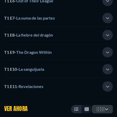
T1 E6
-
Out of Their League
T1 E7
-
La suma de las partes
T1 E8
-
La fiebre del dragón
T1 E9
-
The Dragon Within
T1 E10
-
La sanguijuela
T1 E11
-
Revelaciones
VER AHORA
🇨🇴