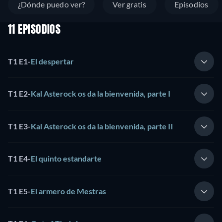
¿Dónde puedo ver?
Ver gratis
Episodios
11 EPISODIOS
T1 E1
-
El despertar
T1 E2
-
Kal Asterock os da la bienvenida, parte I
T1 E3
-
Kal Asterock os da la bienvenida, parte II
T1 E4
-
El quinto estandarte
T1 E5
-
El armero de Mestras