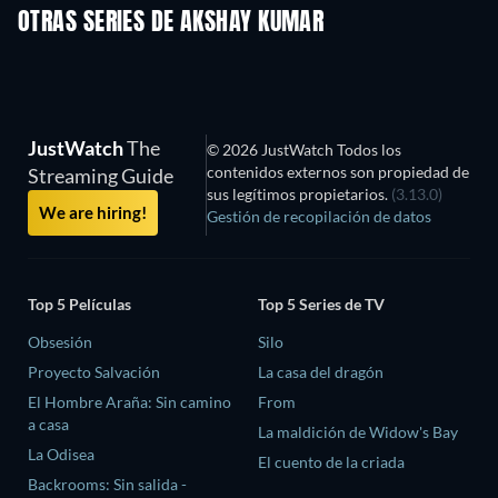
OTRAS SERIES DE AKSHAY KUMAR
TV
TV
JustWatch
The
© 2026 JustWatch Todos los
contenidos externos son propiedad de
Streaming Guide
sus legítimos propietarios.
(3.13.0)
We are hiring!
Gestión de recopilación de datos
Top 5 Películas
Top 5 Series de TV
Obsesión
Silo
Proyecto Salvación
La casa del dragón
El Hombre Araña: Sin camino
From
a casa
La maldición de Widow's Bay
La Odisea
El cuento de la criada
Backrooms: Sin salida -