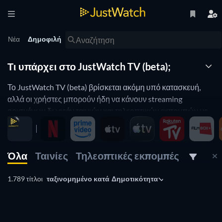
Νέα
Δημοφιλή
Τι υπάρχει στο JustWatch TV (beta);
Το JustWatch TV (beta) βρίσκεται ακόμη υπό κατασκευή,
αλλά οι χρήστες μπορούν ήδη να κάνουν streaming
ορισμένων δωρεάν ταινιών και τηλεοπτικών εκπομπών με
υποστήριξη διαφημίσεων, ή να ενοικιάζουν ταινίες στις
εφαρμογές για κινητά, στο web και επίσης να κάνουν
streaming στις εφαρμογές μας για TV.
Όλα
Ταινίες
Τηλεοπτικές εκπομπές
1.789 τίτλοι
ταξινομημένο κατά
Δημοτικότητα
TV