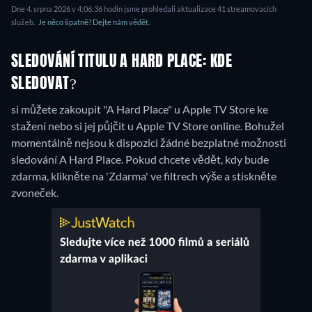
Dne 4. srpna 2026 v 4:06:36 hodin jsme prohledali aktualizace 41 streamovacích
služeb.
Je něco špatně? Dejte nám vědět.
SLEDOVÁNÍ TITULU A HARD PLACE: KDE
SLEDOVAT?
si můžete zakoupit "A Hard Place" u Apple TV Store ke
stažení nebo si jej půjčit u Apple TV Store online.
Bohužel
momentálně nejsou k dispozici žádné bezplatné možnosti
sledování A Hard Place. Pokud chcete vědět, kdy bude
zdarma, klikněte na 'Zdarma' ve filtrech výše a stiskněte
zvoneček.