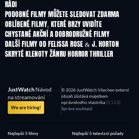
RÁDI
PODOBNÉ FILMY MŮŽETE SLEDOVAT ZDARMA
OBLÍBENÉ FILMY, KTERÉ BRZY UVIDÍTE
CHYSTANÉ AKČNÍ A DOBRODRUŽNÉ FILMY
DALŠÍ FILMY OD FELISSA ROSE & J. HORTON
SKRYTÉ KLENOTY ŽÁNRU HORROR THRILLER
TV
JustWatch
Návod
© 2026 JustWatch Všechen externí
obsah zůstává majetkem
na streamování
oprávněného vlastníka
(3.13.0)
We are hiring!
Správa souhlasů
Nejlepší 5 filmy
Nejlepší 5 televizní pořady