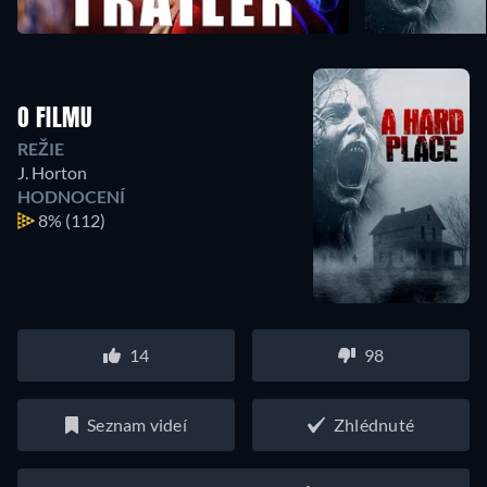
O FILMU
REŽIE
J. Horton
HODNOCENÍ
8%
(112)
14
98
Seznam videí
Zhlédnuté